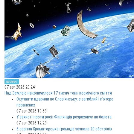
космос
07 авг 2026 20:24
Над Землею накопичилося 17 тисяч тонн космічного сміття
Окупанти вдарили по Слов'янську: є загиблий і п'ятеро
поранених
07 авг 2026 19:58
У захисті проти росії Фінляндія розраховує на болота
07 авг 2026 12:29
6 серпня Краматорська громада зазнала 20 обстрілів