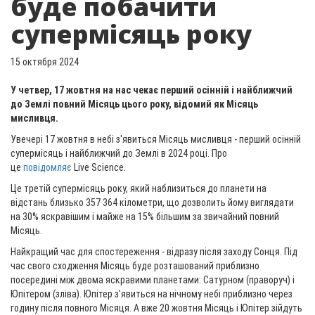
буде побачити
супермісяць року
15 октября 2024
У четвер, 17 жовтня на нас чекає перший осінній і найближчий
до Землі повний Місяць цього року, відомий як Місяць
мисливця.
Увечері 17 жовтня в небі з'явиться Місяць мисливця - перший осінній
супермісяць і найближчий до Землі в 2024 році. Про
це
повідомляє
Live Science.
Це третій супермісяць року, який наблизиться до планети на
відстань близько 357 364 кілометри, що дозволить йому виглядати
на 30% яскравішим і майже на 15% більшим за звичайний повний
Місяць.
Найкращий час для спостереження - відразу після заходу Сонця. Під
час свого сходження Місяць буде розташований приблизно
посередині між двома яскравими планетами: Сатурном (праворуч) і
Юпітером (зліва). Юпітер з'явиться на нічному небі приблизно через
годину після повного Місяця. А вже 20 жовтня Місяць і Юпітер зійдуть