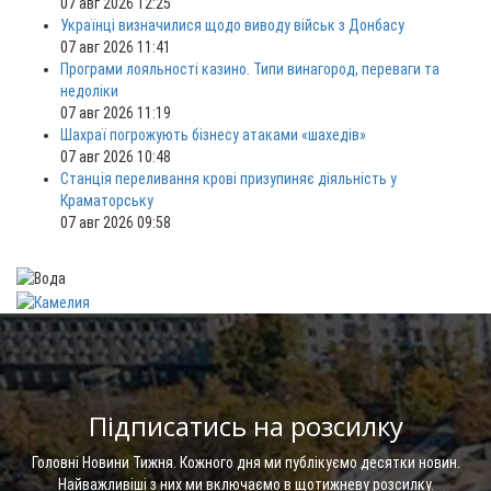
07 авг 2026 12:25
Українці визначилися щодо виводу військ з Донбасу
07 авг 2026 11:41
Програми лояльності казино. Типи винагород, переваги та
недоліки
07 авг 2026 11:19
Шахраї погрожують бізнесу атаками «шахедів»
07 авг 2026 10:48
Станція переливання крові призупиняє діяльність у
Краматорську
07 авг 2026 09:58
Підписатись на розсилку
Головні Новини Тижня. Кожного дня ми публікуємо десятки новин.
Найважливіші з них ми включаємо в щотижневу розсилку.