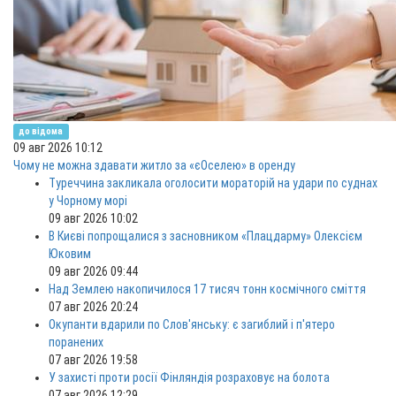
до відома
09 авг 2026 10:12
Чому не можна здавати житло за «єОселею» в оренду
Туреччина закликала оголосити мораторій на удари по суднах
у Чорному морі
09 авг 2026 10:02
В Києві попрощалися з засновником «Плацдарму» Олексієм
Юковим
09 авг 2026 09:44
Над Землею накопичилося 17 тисяч тонн космічного сміття
07 авг 2026 20:24
Окупанти вдарили по Слов'янську: є загиблий і п'ятеро
поранених
07 авг 2026 19:58
У захисті проти росії Фінляндія розраховує на болота
07 авг 2026 12:29