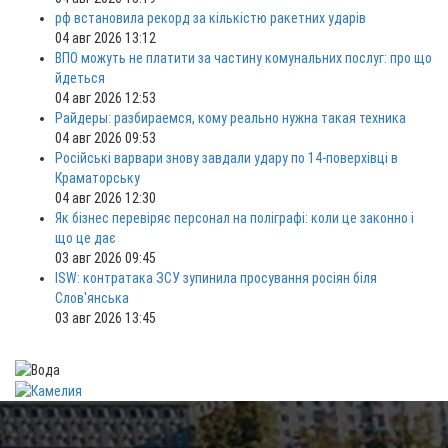
рф встановила рекорд за кількістю ракетних ударів
04 авг 2026 13:12
ВПО можуть не платити за частину комунальних послуг: про що
йдеться
04 авг 2026 12:53
Райдеры: разбираемся, кому реально нужна такая техника
04 авг 2026 09:53
Російські варвари знову завдали удару по 14-поверхівці в
Краматорську
04 авг 2026 12:30
Як бізнес перевіряє персонал на поліграфі: коли це законно і
що це дає
03 авг 2026 09:45
ISW: контратака ЗСУ зупинила просування росіян біля
Слов'янська
03 авг 2026 13:45