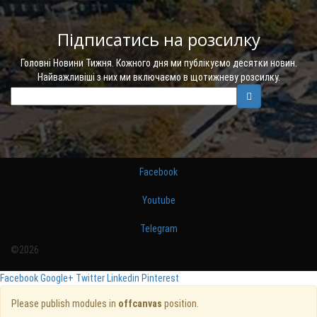
Підписатись на розсилку
Головні Новини Тижня. Кожного дня ми публікуємо десятки новин.
Найважливіші з них ми включаємо в щотижневу розсилку.
Facebook
Youtube
Telegram
©2026
Facebook
Google+
Twitter
Linkedin
Pinterest
Please publish modules in
offcanvas
position.