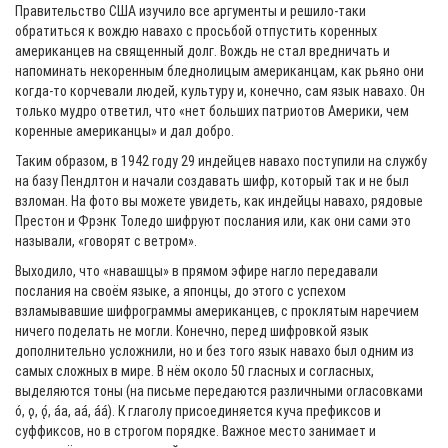
Правительство США изучило все аргументы и решило-таки
обратиться к вождю навахо с просьбой отпустить коренных
американцев на священный долг. Вождь не стал вредничать и
напоминать некоренным бледнолицым американцам, как рьяно они
когда-то корчевали людей, культуру и, конечно, сам язык навахо. Он
только мудро ответил, что «нет больших патриотов Америки, чем
коренные американцы» и дал добро.
Таким образом, в 1942 году 29 индейцев навахо поступили на службу
на базу Пендлтон и начали создавать шифр, который так и не был
взломан. На фото вы можете увидеть, как индейцы навахо, рядовые
Престон и Фрэнк Толедо шифруют послания или, как они сами это
называли, «говорят с ветром».
Выходило, что «навашцы» в прямом эфире нагло передавали
послания на своём языке, а японцы, до этого с успехом
взламывавшие шифрограммы американцев, с проклятым наречием
ничего поделать не могли. Конечно, перед шифровкой язык
дополнительно усложнили, но и без того язык навахо был одним из
самых сложных в мире. В нём около 50 гласных и согласных,
выделяются тоны (на письме передаются различными огласовками
ó, ǫ, ǫ́, áa, aá, áá). К глаголу присоединяется куча префиксов и
суффиксов, но в строгом порядке. Важное место занимает и