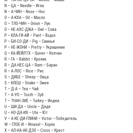
N – ЦА – Needle – Игла
N – А-ЧИН – Nose – Нос
O – А-КХА – Oil – Масло
O – ТЛО-ЧИН – Onion – Лук
O – НЕ-АХС-ДЖА – Owl – Сова
P – КЛА-ГИ-АЙ – Pant – Вздох
P – БИ-СО-ДИ – Pig – Свинья
P – НЕ-ЖОНИ – Pretty – Украшение
Q – КА-ЙЕЙЛТХ – Quiver – Колчан
R – ГА – Rabbit – Кролик
R – ДА-НЕС-ЦА – Ram – Баран
R – А-ЛОС – Rice – Рис
S – ДИБЕ – Sheep – Овца
S – КЛЕШ – Snake – Змея
T – Д-А – Tea – Чай
T – А-УО – Tooth – Зуб
T – ТНАН-ЗИЕ – Turkey – Индюк
U – ШИ-ДА – Uncle – Дядя
U – НО-ДА-ИХ – Ute – Ют
V – А-КЕ-ДИ-ГЛИНИ – Victor – Победитель
W – ГЛОЕ-И – Weasel – Хорёк
X – АЛ-НА-АК-ДЗО – Cross – Крест