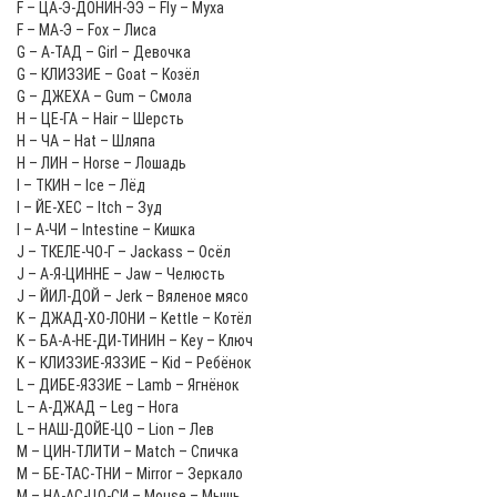
F – ЦА-Э-ДОНИН-ЭЭ – Fly – Муха
F – МА-Э – Fox – Лиса
G – А-ТАД – Girl – Девочка
G – КЛИЗЗИЕ – Goat – Козёл
G – ДЖЕХА – Gum – Смола
H – ЦЕ-ГА – Hair – Шерсть
H – ЧА – Hat – Шляпа
H – ЛИН – Horse – Лошадь
I – ТКИН – Ice – Лёд
I – ЙЕ-ХЕС – Itch – Зуд
I – А-ЧИ – Intestine – Кишка
J – ТКЕЛЕ-ЧО-Г – Jackass – Осёл
J – А-Я-ЦИННЕ – Jaw – Челюсть
J – ЙИЛ-ДОЙ – Jerk – Вяленое мясо
K – ДЖАД-ХО-ЛОНИ – Kettle – Котёл
K – БА-А-НЕ-ДИ-ТИНИН – Key – Ключ
K – КЛИЗЗИЕ-ЯЗЗИЕ – Kid – Ребёнок
L – ДИБЕ-ЯЗЗИЕ – Lamb – Ягнёнок
L – А-ДЖАД – Leg – Нога
L – НАШ-ДОЙЕ-ЦО – Lion – Лев
M – ЦИН-ТЛИТИ – Match – Спичка
M – БЕ-ТАС-ТНИ – Mirror – Зеркало
M – НА-АС-ЦО-СИ – Mouse – Мышь