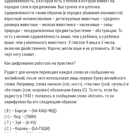
одушевлённость, у которой есть степени и которая влияет на
порядок слов в предложении. Выстроена эта цепочка
одушевлённости таким образом (в порядке убывания значимости):
взрослый человек/молния – дети/крупные животные – среднего
размера животные – мелкая животинка – насекомые – силы
природы – неодушевленные предметы/растения – абстракции. То
есть у молнии одушевлённость выше, чем у ребёнка, а у ребёнка
выше, чем у маленького животного. У глагола 4 лица и 3 числа,
включая двойственное. Короче, могли язык и не усложнять. И так
чёрт ногу сломит...
Как шифрование работало на практике?
Радист для начала переводил каждое слово из сообщения на
английский, после чего использовал лишь первую букву английского
слова. Например, слова «моаси» (cat, «кот»), «тла-гин» (coal, «уголь») и
«ба-гоши» (cow, «корова») обозначали букву (C). То есть, если бы
радисту в 1943 г. попалось в сообщении слово «bіtсоіn», то он
зашифровал бы его следующим образом:
( B ) – Барсук – (НА-ХАШ-ЧИД)
( I ) – Лёд – (ТКИН)
( T ) – Зуб – (А-УО)
( C ) – Корова – (БА-ГОШИ)