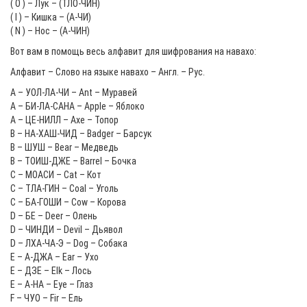
( O ) – Лук – (ТЛО-ЧИН)
( I ) – Кишка – (А-ЧИ)
( N ) – Нос – (А-ЧИН)
Вот вам в помощь весь алфавит для шифрования на навахо:
Алфавит – Слово на языке навахо – Англ. – Рус.
A – УОЛ-ЛА-ЧИ – Ant – Муравей
A – БИ-ЛА-САНА – Apple – Яблоко
A – ЦЕ-НИЛЛ – Axe – Топор
B – НА-ХАШ-ЧИД – Badger – Барсук
B – ШУШ – Bear – Медведь
B – ТОИШ-ДЖЕ – Barrel – Бочка
C – МОАСИ – Cat – Кот
C – ТЛА-ГИН – Coal – Уголь
C – БА-ГОШИ – Cow – Корова
D – БЕ – Deer – Олень
D – ЧИНДИ – Devil – Дьявол
D – ЛХА-ЧА-Э – Dog – Собака
E – А-ДЖА – Ear – Ухо
E – ДЗЕ – Elk – Лось
E – А-НА – Eye – Глаз
F – ЧУО – Fir – Ель