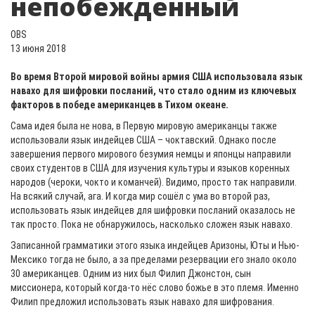
непобежденный
OBS
13 июня 2018
Во время Второй мировой войны армия США использовала язык
навахо для шифровки посланий, что стало одним из ключевых
факторов в победе американцев в Тихом океане.
Сама идея была не нова, в Первую мировую американцы также
использовали язык индейцев США – чоктавский. Однако после
завершения первого мирового безумия немцы и японцы направили
своих студентов в США для изучения культуры и языков коренных
народов (чероки, чокто и команчей). Видимо, просто так направили.
На всякий случай, ага. И когда мир сошёл с ума во второй раз,
использовать язык индейцев для шифровки посланий оказалось не
так просто. Пока не обнаружилось, насколько сложен язык навахо.
Записанной грамматики этого языка индейцев Аризоны, Юты и Нью-
Мексико тогда не было, а за пределами резервации его знало около
30 американцев. Одним из них был Филип Джонстон, сын
миссионера, который когда-то нёс слово божье в это племя. Именно
Филип предложил использовать язык навахо для шифрования.