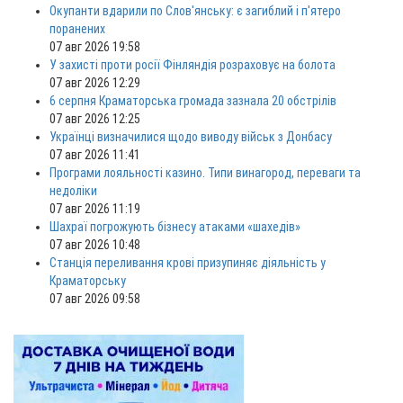
Окупанти вдарили по Слов'янську: є загиблий і п'ятеро
поранених
07 авг 2026 19:58
У захисті проти росії Фінляндія розраховує на болота
07 авг 2026 12:29
6 серпня Краматорська громада зазнала 20 обстрілів
07 авг 2026 12:25
Українці визначилися щодо виводу військ з Донбасу
07 авг 2026 11:41
Програми лояльності казино. Типи винагород, переваги та
недоліки
07 авг 2026 11:19
Шахраї погрожують бізнесу атаками «шахедів»
07 авг 2026 10:48
Станція переливання крові призупиняє діяльність у
Краматорську
07 авг 2026 09:58