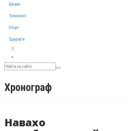
Цікаво
Технології
Спорт
Здоров‘я
Telegram
Хронограф
Навахо