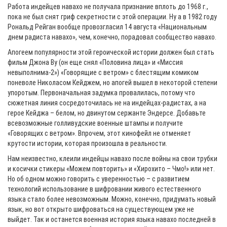
Работа индейцев навахо не получала признание вплоть до 1968 г.,
пока не был снят гриф секретности с этой операции. Ну а в 1982 году
Рональд Рейган вообще провозгласил 14 августа «Национальным
днем радиста навахо», чем, конечно, порадовал сообщество навахо.
Апогеем популярности этой героической истории должен был стать
фильм Джона Ву (он еще снял «Половина лица» и «Миссия
невыполнима-2») «Говорящие с ветром» с блестящим комиком
поневоле Николасом Кейджем, но апогей вышел в некоторой степени
упоротым. Первоначальная задумка провалилась, потому что
сюжетная линия сосредоточилась не на индейцах-радистах, а на
герое Кейджа – белом, но двинутом сержанте Эндерсе. Добавьте
всевозможные голливудские военные штампы и получите
«Говорящих с ветром». Впрочем, этот кинофейл не отменяет
крутости истории, которая произошла в реальности.
Нам неизвестно, клеили индейцы навахо после войны на свои трубки
и косички стикеры «Можем повторить» и «Хирохито – Чмo!» или нет.
Но об одном можно говорить с уверенностью – с развитием
технологий использование в шифровании живого естественного
языка стало более невозможным. Можно, конечно, придумать новый
язык, но вот открыто шифроваться на существующем уже не
выйдет. Так и останется военная история языка навахо последней в