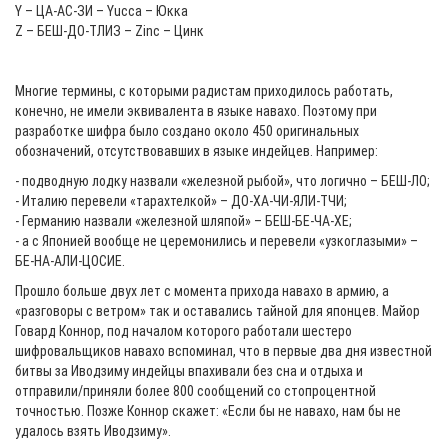
Y – ЦА-АС-ЗИ – Yucca – Юкка
Z – БЕШ-ДО-ТЛИЗ – Zinc – Цинк
Многие термины, с которыми радистам приходилось работать,
конечно, не имели эквивалента в языке навахо. Поэтому при
разработке шифра было создано около 450 оригинальных
обозначений, отсутствовавших в языке индейцев. Например:
- подводную лодку назвали «железной рыбой», что логично – БЕШ-ЛО;
- Италию перевели «тарахтелкой» – ДО-ХА-ЧИ-ЯЛИ-ТЧИ;
- Германию назвали «железной шляпой» – БЕШ-БЕ-ЧА-ХЕ;
- а с Японией вообще не церемонились и перевели «узкоглазыми» –
БЕ-НА-АЛИ-ЦОСИЕ.
Прошло больше двух лет с момента прихода навахо в армию, а
«разговоры с ветром» так и оставались тайной для японцев. Майор
Говард Коннор, под началом которого работали шестеро
шифровальщиков навахо вспоминал, что в первые два дня известной
битвы за Иводзиму индейцы впахивали без сна и отдыха и
отправили/приняли более 800 сообщений со стопроцентной
точностью. Позже Коннор скажет: «Если бы не навахо, нам бы не
удалось взять Иводзиму».