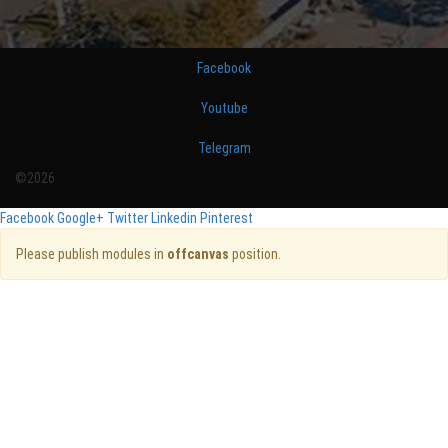
Facebook
Youtube
Telegram
©2026
Facebook
Google+
Twitter
Linkedin
Pinterest
Please publish modules in
offcanvas
position.