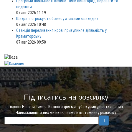
Програми лояльності казино. Типи винагород, переваги та
недоліки
07 авг 2026 11:19
Шахраї погрожують бізнесу атаками «шахедів»
07 авг 2026 10:48
Станція переливання крові призупиняє діяльність у
Краматорську
07 авг 2026 09:58
Підписатись на розсилку
Головні Новини Тижня. Кожного дня ми публікуємо десятки новин.
Найважливіші з них ми включаємо в щотижневу розсилку.