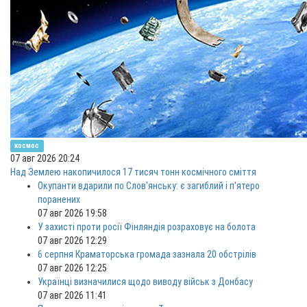
космос
07 авг 2026 20:24
Над Землею накопичилося 17 тисяч тонн космічного сміття
Окупанти вдарили по Слов'янську: є загиблий і п'ятеро
поранених
07 авг 2026 19:58
У захисті проти росії Фінляндія розраховує на болота
07 авг 2026 12:29
6 серпня Краматорська громада зазнала 20 обстрілів
07 авг 2026 12:25
Українці визначилися щодо виводу військ з Донбасу
07 авг 2026 11:41