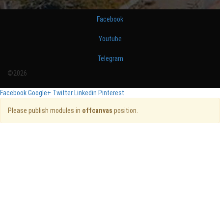
Facebook
Youtube
Telegram
©2026
Facebook
Google+
Twitter
Linkedin
Pinterest
Please publish modules in
offcanvas
position.