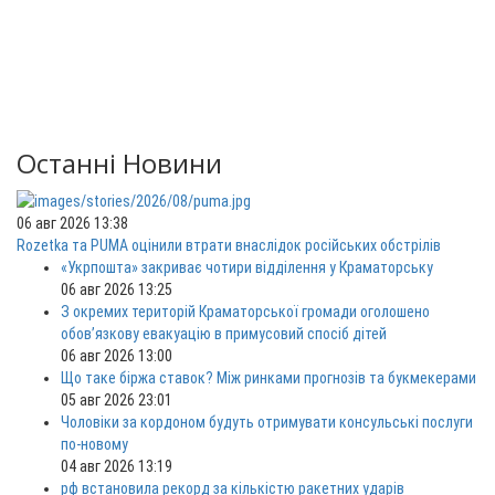
Останні Новини
06 авг 2026 13:38
Rozetka та PUMA оцінили втрати внаслідок російських обстрілів
«Укрпошта» закриває чотири відділення у Краматорську
06 авг 2026 13:25
З окремих територій Краматорської громади оголошено
обов’язкову евакуацію в примусовий спосіб дітей
06 авг 2026 13:00
Що таке біржа ставок? Між ринками прогнозів та букмекерами
05 авг 2026 23:01
Чоловіки за кордоном будуть отримувати консульські послуги
по-новому
04 авг 2026 13:19
рф встановила рекорд за кількістю ракетних ударів