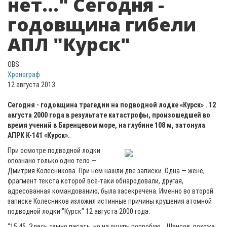
нет..." Сегодня -
годовщина гибели
АПЛ "Курск"
OBS
Хронограф
12 августа 2013
Сегодня - годовщина трагедии на подводной лодке «Курск» . 12
августа 2000 года в результате катастрофы, произошедшей во
время учений в Баренцевом море, на глубине 108 м, затонула
АПРК К-141 «Курск».
При осмотре подводной лодки
опознано только одно тело —
Дмитрия Колесникова. При нём нашли две записки. Одна — жене,
фрагмент текста которой всё-таки обнародовали, другая,
адресованная командованию, была засекречена. Именно во второй
записке Колесников изложил истинные причины крушения атомной
подводной лодки "Курск" 12 августа 2000 года.
"15:45. Здесь темно писать, но на ощупь попробую... Шансов, похоже,