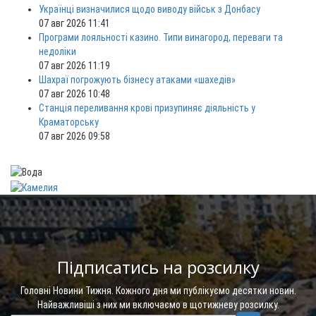
Українці визначилися щодо виводу військ з Донбасу
07 авг 2026 11:41
Програми лояльності казино. Типи винагород, переваги та
недоліки
07 авг 2026 11:19
Шахраї погрожують бізнесу атаками «шахедів»
07 авг 2026 10:48
Станція переливання крові призупиняє діяльність у
Краматорську
07 авг 2026 09:58
Підписатись на розсилку
Головні Новини Тижня. Кожного дня ми публікуємо десятки новин.
Найважливіші з них ми включаємо в щотижневу розсилку.