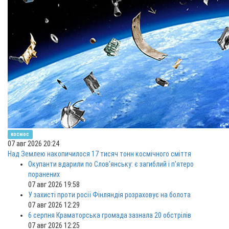
космос
07 авг 2026 20:24
Над Землею накопичилося 17 тисяч тонн космічного сміття
Окупанти вдарили по Слов'янську: є загиблий і п'ятеро
поранених
07 авг 2026 19:58
У захисті проти росії Фінляндія розраховує на болота
07 авг 2026 12:29
6 серпня Краматорська громада зазнала 20 обстрілів
07 авг 2026 12:25