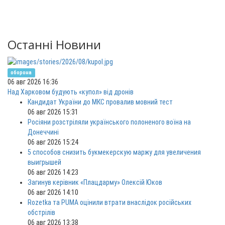
Останні Новини
оборона
06 авг 2026 16:36
Над Харковом будують «купол» від дронів
Кандидат України до МКС провалив мовний тест
06 авг 2026 15:31
Росіяни розстріляли українського полоненого воїна на
Донеччині
06 авг 2026 15:24
5 способов снизить букмекерскую маржу для увеличения
выигрышей
06 авг 2026 14:23
Загинув керівник «Плацдарму» Олексій Юков
06 авг 2026 14:10
Rozetka та PUMA оцінили втрати внаслідок російських
обстрілів
06 авг 2026 13:38