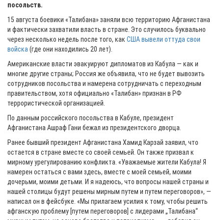
посольств.
15 августа боевики «Талибана» заняли всю территорию Афганистана
и фактически захватили власть в стране. Это случилось буквально
через несколько недель после того, как
США вывели оттуда свои
войска
(где они находились 20 лет).
Американские власти эвакуируют дипломатов из Кабула — как и
многие другие страны; Россия же объявила, что не будет вывозить
сотрудников посольства и намерена сотрудничать с переходным
правительством, хотя официально «Талибан» признан в РФ
террористической организацией.
По данным российского посольства в Кабуле, президент
Афганистана Ашраф Гани бежал из президентского дворца.
Ранее бывший президент Афганистана Хамид Карзай заявил, что
остается в стране вместе со своей семьей. Он также призвал к
мирному урегулированию конфликта. «Уважаемые жители Кабула! Я
намерен остаться с вами здесь, вместе с моей семьей, моими
дочерьми, моими детьми. И я надеюсь, что вопросы нашей страны и
нашей столицы будут решены мирным путем и путем переговоров», —
написал он в фейсбуке. «Мы прилагаем усилия к тому, чтобы решить
афганскую проблему [путем переговоров] с лидерами „Талибана“