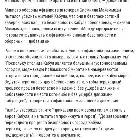
мирным путем, на основе братства и патриотизма», — добавил он.
Министр обороны Афганистана генерал Бисмилла Мохаммади
пытался убедить жителей Кабула, что они в безопасности: «Я
заверяю всех вас, что безопасность Кабула обеспечена», — сказал
Мохаммади в воскресном выступлении. «Международные силы
готовы сотрудничать с афганскими силами безопасности и
обороны», — добавил он.
Ранее в воскресенье талибы выступили с официальным заявлением,
в котором объявили, что намерены взять столицу "мирным путем".
"Поскольку столица Кабул является большим и густонаселенным
городом, моджахеды Исламского Эмирата не намереваются
вторгаться в город силой или войной, а, скорее, взять Кабул мирно.
Ведутся переговоры для обеспечения того, чтобы переходный
процесс прошел безопасно и надежно, без ущерба для жизни,
собственности и чести кого-либо и без ущерба для жизни
кабульцев", - говорится в официальном заявлении движения.
Талибы утверждают, что "приказали всем своим силам стоять у
ворот Кабула, а не пытаться проникнуть в город". "До завершения
переходного процесса безопасность города Кабула
перекладывается на другую сторону, которую необходимо
поддерживать", - говорится в документе.