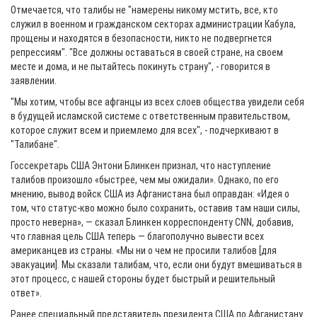
Отмечается, что талибы не "намерены никому мстить, все, кто
служил в военном и гражданском секторах администрации Кабула,
прощены и находятся в безопасности, никто не подвергнется
репрессиям". "Все должны оставаться в своей стране, на своем
месте и дома, и не пытайтесь покинуть страну", - говорится в
заявлении.
"Мы хотим, чтобы все афганцы из всех слоев общества увидели себя
в будущей исламской системе с ответственным правительством,
которое служит всем и приемлемо для всех", - подчеркивают в
"Талибане".
Госсекретарь США Энтони Блинкен признал, что наступление
талибов произошло «быстрее, чем мы ожидали». Однако, по его
мнению, вывод войск США из Афганистана был оправдан: «Идея о
том, что статус-кво можно было сохранить, оставив там наши силы,
просто неверна», — сказал Блинкен корреспонденту CNN, добавив,
что главная цель США теперь — благополучно вывести всех
американцев из страны. «Мы ни о чем не просили талибов [для
эвакуации]. Мы сказали талибам, что, если они будут вмешиваться в
этот процесс, с нашей стороны будет быстрый и решительный
ответ».
Ранее специальный представитель президента США по Афганистану