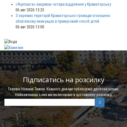
«Укрпошта» закриває чотири відділення у Краматорську
06 авг 2026 13:25
З окремих територій Краматорської громади оголошено
обов’язкову евакуацію в примусовий спосіб дітей
06 авг 2026 13:00
Підписатись на розсилку
Головні Новини Тижня. Кожного дня ми публікуємо десятки новин.
Найважливіші з них ми включаємо в щотижневу розсилку.