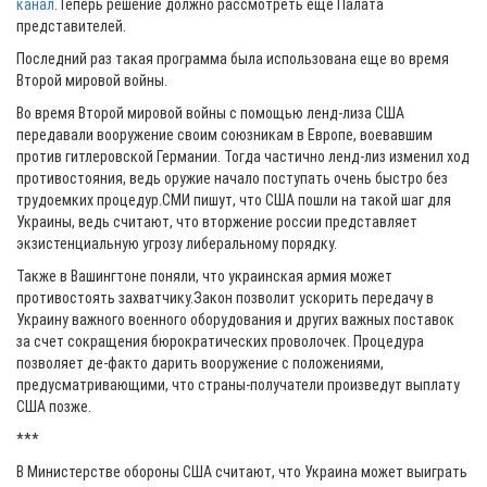
канал
.Теперь решение должно рассмотреть еще Палата
представителей.
Последний раз такая программа была использована еще во время
Второй мировой войны.
Во время Второй мировой войны с помощью ленд-лиза США
передавали вооружение своим союзникам в Европе, воевавшим
против гитлеровской Германии. Тогда частично ленд-лиз изменил ход
противостояния, ведь оружие начало поступать очень быстро без
трудоемких процедур.СМИ пишут, что США пошли на такой шаг для
Украины, ведь считают, что вторжение россии представляет
экзистенциальную угрозу либеральному порядку.
Также в Вашингтоне поняли, что украинская армия может
противостоять захватчику.Закон позволит ускорить передачу в
Украину важного военного оборудования и других важных поставок
за счет сокращения бюрократических проволочек. Процедура
позволяет де-факто дарить вооружение с положениями,
предусматривающими, что страны-получатели произведут выплату
США позже.
***
В Министерстве обороны США считают, что Украина может выиграть