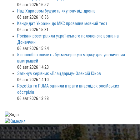
06 авг 2026 16:52
Над Харковом будують «купол» від дронів
06 авг 2026 16:36
Кандидат України до МКС провалив мовний тест
06 авг 2026 15:31
Росіяни розстріляли українського полоненого воїна на
Донеччині
06 авг 2026 15:24
5 способов снизить букмекерскую маржу для увеличения
выигрышей
06 авг 2026 14:23
Загинув керівник «Плацдарму» Олексій Юков
06 авг 2026 14:10
Rozetka та PUMA оцінили втрати внаслідок російських
обстрілів
06 авг 2026 13:38