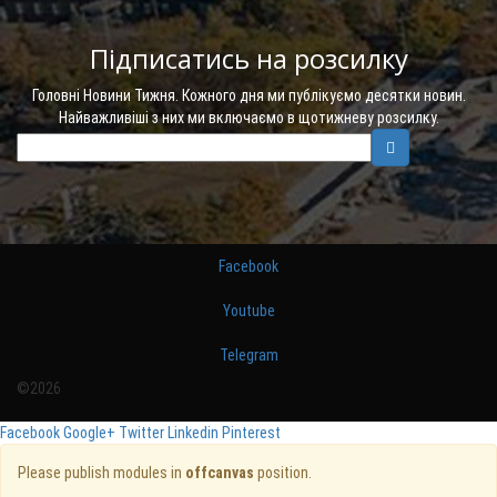
Підписатись на розсилку
Головні Новини Тижня. Кожного дня ми публікуємо десятки новин.
Найважливіші з них ми включаємо в щотижневу розсилку.
Facebook
Youtube
Telegram
©2026
Facebook
Google+
Twitter
Linkedin
Pinterest
Please publish modules in
offcanvas
position.