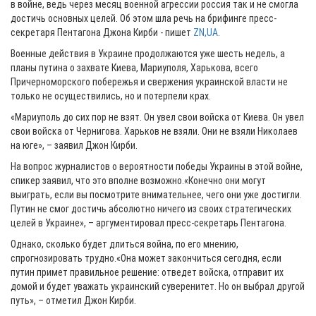
в войне, ведь через месяц военной агрессии россия так и не смогла
достичь основных целей. Об этом шла речь на брифинге пресс-
секретаря Пентагона Джона Кирби - пишет
ZN,UA
.
Военные действия в Украине продолжаются уже шесть недель, а
планы путина о захвате Киева, Мариуполя, Харькова, всего
Причерноморского побережья и свержения украинской власти не
только не осуществились, но и потерпели крах.
«Мариуполь до сих пор не взят. Он увел свои войска от Киева. Он увел
свои войска от Чернигова. Харьков не взяли. Они не взяли Николаев
на юге», – заявил Джон Кирби.
На вопрос журналистов о вероятности победы Украины в этой войне,
спикер заявил, что это вполне возможно.«Конечно они могут
выиграть, если вы посмотрите внимательнее, чего они уже достигли.
Путин не смог достичь абсолютно ничего из своих стратегических
целей в Украине», – аргументировал пресс-секретарь Пентагона.
Однако, сколько будет длиться война, по его мнению,
спрогнозировать трудно.«Она может закончиться сегодня, если
путин примет правильное решение: отведет войска, отправит их
домой и будет уважать украинский суверенитет. Но он выбрал другой
путь», – отметил Джон Кирби.