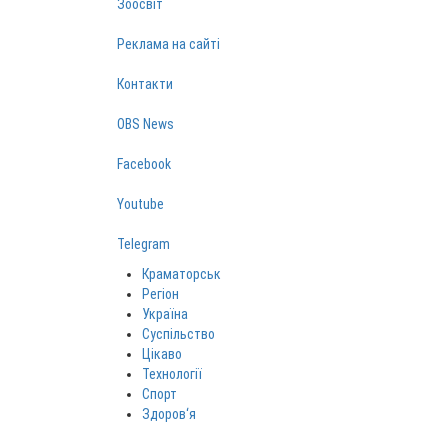
Зоосвіт
Реклама на сайті
Контакти
OBS News
Facebook
Youtube
Telegram
Краматорськ
Регіон
Україна
Суспільство
Цікаво
Технології
Спорт
Здоров‘я