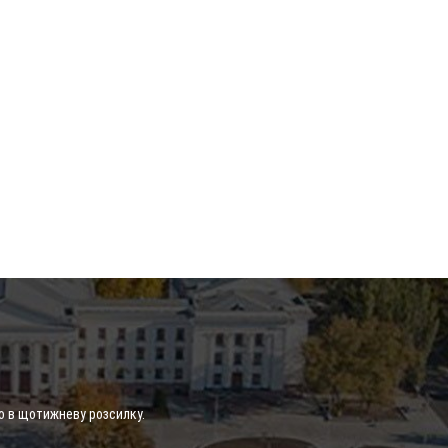
о в щотижневу розсилку.