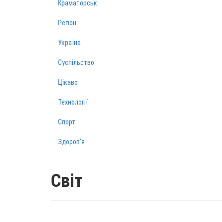
Краматорськ
Регіон
Україна
Суспільство
Цікаво
Технології
Спорт
Здоров‘я
Світ