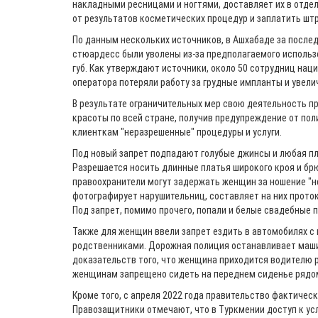
накладными ресницами и ногтями, доставляет их в отде
от результатов косметических процедур и заплатить штр
По данным нескольких источников, в Ашхабаде за после
стюардесс были уволены из-за предполагаемого использ
губ. Как утверждают источники, около 50 сотрудниц на
оператора потеряли работу за грудные импланты и увелич
В результате ограничительных мер свою деятельность п
красоты по всей стране, получив предупреждение от пол
клиенткам "неразрешенные" процедуры и услуги.
Под новый запрет подпадают голубые джинсы и любая п
Разрешается носить длинные платья широкого кроя и бр
правоохранители могут задержать женщин за ношение "
фотографирует нарушительниц, составляет на них проток
Под запрет, помимо прочего, попали и белые свадебные п
Также для женщин ввели запрет ездить в автомобилях 
родственниками. Дорожная полиция останавливает маши
доказательств того, что женщина приходится водителю р
женщинам запрещено сидеть на переднем сиденье рядом
Кроме того, с апреля 2022 года правительство фактическ
Правозащитники отмечают, что в Туркмении доступ к ус