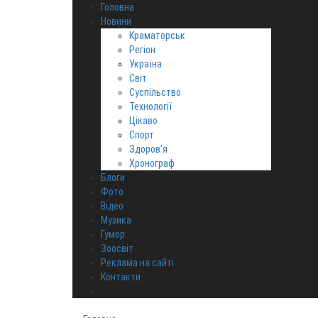
Головна
Новини
Краматорськ
Регіон
Україна
Світ
Суспільство
Технології
Цікаво
Спорт
Здоров‘я
Хронограф
Блоги
Фото
Відео
Музика
Гумор
Зоосвіт
Реклама на сайті
Контакти