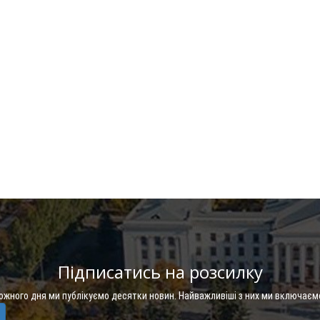
Підписатись на розсилку
Кожного дня ми публікуємо десятки новин. Найважливіші з них ми включаєм