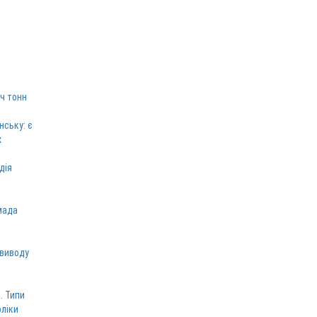
ч тонн
нську: є
х
дія
мада
 виводу
. Типи
оліки