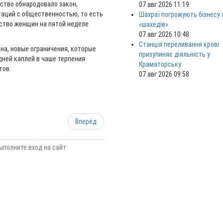
ьство обнародовало закон,
07 авг 2026 11:19
таций с общественностью, то есть
Шахраї погрожують бізнесу
нство женщин на пятой неделе
«шахедів»
07 авг 2026 10:48
Станція переливання крові
на, новые ограничения, которые
призупиняє діяльність у
дней каплей в чаше терпения
Краматорську
тов.
07 авг 2026 09:58
Вперёд
ыполните вход на сайт