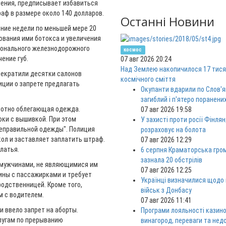
ления, предписывает избавиться
аф в размере около 140 долларов.
Останні Новини
дние недели по меньшей мере 20
ования ими ботокса и увеличения
ционального железнодорожного
космос
ение губ.
07 авг 2026 20:24
Над Землею накопичилося 17 тися
рекратили десятки салонов
космічного сміття
иции о запрете предлагать
Окупанти вдарили по Слов'я
загиблий і п'ятеро поранени
лотно облегающая одежда.
07 авг 2026 19:58
юки с вышивкой. При этом
У захисті проти росії Фінлян
неправильной одежды". Полиция
розраховує на болота
ол и заставляет заплатить штраф.
07 авг 2026 12:29
латья.
6 серпня Краматорська гро
зазнала 20 обстрілів
с мужчинами, не являющимися им
07 авг 2026 12:25
ны с пассажирками и требует
Українці визначилися щодо
одственницей. Кроме того,
військ з Донбасу
 с водителем.
07 авг 2026 11:41
и ввело запрет на аборты.
Програми лояльності казино
лугам по прерыванию
винагород, переваги та нед