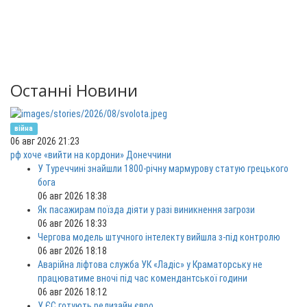
Останні Новини
війна
06 авг 2026 21:23
рф хоче «вийти на кордони» Донеччини
У Туреччині знайшли 1800-річну мармурову статую грецького
бога
06 авг 2026 18:38
Як пасажирам поїзда діяти у разі виникнення загрози
06 авг 2026 18:33
Чергова модель штучного інтелекту вийшла з-під контролю
06 авг 2026 18:18
Аварійна ліфтова служба УК «Ладіс» у Краматорську не
працюватиме вночі під час комендантської години
06 авг 2026 18:12
У ЄС готують редизайн євро