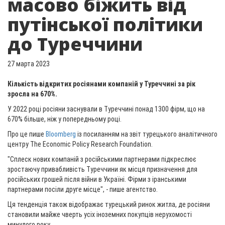
масово біжить від
путінської політики
до Туреччини
27 марта 2023
Кількість відкритих росіянами компаній у Туреччині за рік
зросла на 670%.
У 2022 році росіяни заснували в Туреччині понад 1300 фірм, що на
670% більше, ніж у попередньому році.
Про це пише
Bloomberg
із посиланням на звіт турецького аналітичного
центру The Economic Policy Research Foundation.
"Сплеск нових компаній з російськими партнерами підкреслює
зростаючу привабливість Туреччини як місця призначення для
російських грошей після війни в Україні. Фірми з іранськими
партнерами посіли друге місце", - пише агентство.
Ця тенденція також відображає турецький ринок житла, де росіяни
становили майже чверть усіх іноземних покупців нерухомості
минулого року.