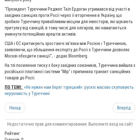
"Президент Туреччини Реджеп Таїп Ердоган утримався від участі в
західних санкціях проти Росії через її вторгнення в Україну, що
зробило Туреччину привабливим місцем для інвесторів, які шукають
притулку від санкцій, в тому числі для олігархів, які намагаються
уникнути потенційних арештів активів.
США і ЄС критикують зростаючі зв'язки між Росією і Туреччиною,
заявляючи, що збільшення експорту до Росії з Туреччини дозволяє
Москві обходити санкції", - додає Bloomberg.
На тлі посилення тиску з боку західних союзників, Туреччина вийшла з
російської платіжної системи "Мір" і припинила транзит санкційних
товарів до Росії.
ПО ТЕМІ:
«Не нужен нам берег турецкий»: рускіє масово скуповують
нерухомість у Туреччині
Назад
Вперёд
Недостаточно прав для комментирования. Выполните вход на сайт
Рейтинг:
Голосов: 0