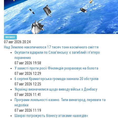
космос
07 авг 2026 20:24
Над Землею накопичилося 17 тисяч тонн космічного сміття
Окупанти вдарили по Слов'янську: є загиблий і п'ятеро
поранених
07 авг 2026 19:58
У захисті проти росії Фінляндія розраховує на болота
07 авг 2026 12:29
6 серпня Краматорська громада зазнала 20 обстрілів
07 авг 2026 12:25
Українці визначилися щодо виводу військ з Донбасу
07 авг 2026 11:41
Програми лояльності казино. Типи винагород, переваги та
недоліки
07 авг 2026 11:19
Шахраї погрожують бізнесу атаками «шахедів»