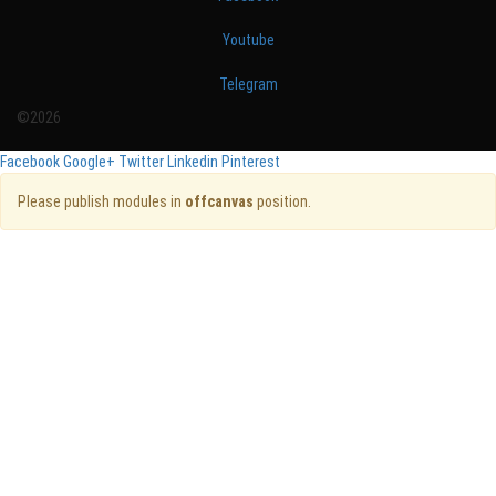
Youtube
Telegram
©2026
Facebook
Google+
Twitter
Linkedin
Pinterest
Please publish modules in
offcanvas
position.