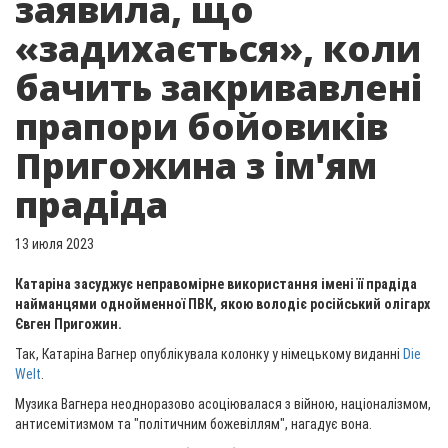
заявила, що
«задихається», коли
бачить закривавлені
прапори бойовиків
Пригожина з ім'ям
прадіда
13 июля 2023
Катаріна засуджує неправомірне використання імені її прадіда
найманцями однойменної ПВК, якою володіє російський олігарх
Євген Пригожин.
Так, Катаріна Вагнер опублікувала колонку у німецькому виданні
Die
Welt
.
Музика Вагнера неодноразово асоціювалася з війною, націоналізмом,
антисемітизмом та "політичним божевіллям", нагадує вона.