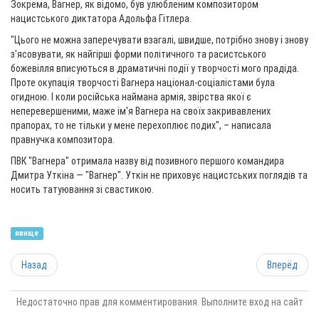
Зокрема, Вагнер, як відомо, був улюбленим композитором
нацистського диктатора Адольфа Гітлера.
"Цього не можна заперечувати взагалі, швидше, потрібно знову і знову
з'ясовувати, як найгірші форми політичного та расистського
божевілля вписуються в драматичні події у творчості мого прадіда.
Проте окупація творчості Вагнера націонал-соціалістами була
огидною. І коли російська наймана армія, звірства якої є
неперевершеними, маже ім'я Вагнера на своїх закривавлених
прапорах, то не тільки у мене перехоплює подих", – написала
правнучка композитора.
ПВК "Вагнера" отримала назву від позивного першого командира
Дмитра Уткіна — "Вагнер". Уткін не приховує нацистських поглядів та
носить татуювання зі свастикою.
явище
Назад
Вперёд
Недостаточно прав для комментирования. Выполните вход на сайт