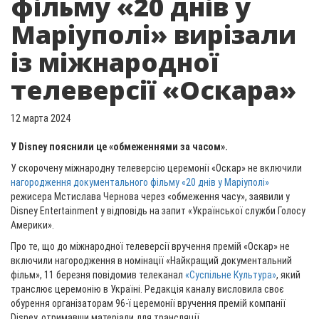
фільму «20 днів у
Маріуполі» вирізали
із міжнародної
телеверсії «Оскара»
12 марта 2024
У Disney пояснили це «обмеженнями за часом».
У скорочену міжнародну телеверсію церемонії «Оскар» не включили
нагородження документального фільму «20 днів у Маріуполі»
режисера Мстислава Чернова через «обмеження часу», заявили у
Disney Entertainment у відповідь на запит «Української служби Голосу
Америки».
Про те, що до міжнародної телеверсії вручення премій «Оскар» не
включили нагородження в номінації «Найкращий документальний
фільм», 11 березня повідомив телеканал
«Суспільне Культура»
, який
транслює церемонію в Україні. Редакція каналу висловила своє
обурення організаторам 96-ї церемонії вручення премій компанії
Disney, отримавши матеріали для трансляції.