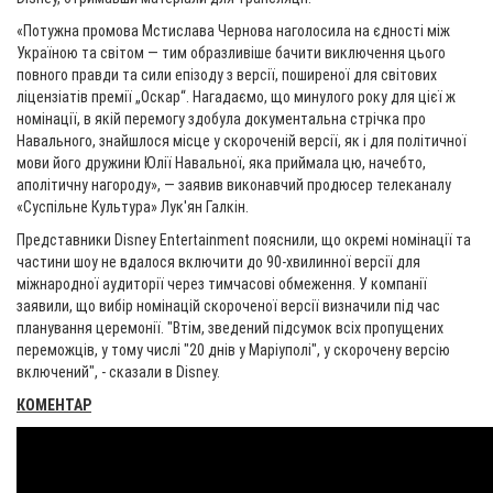
«Потужна промова Мстислава Чернова наголосила на єдності між
Україною та світом — тим образливіше бачити виключення цього
повного правди та сили епізоду з версії, поширеної для світових
ліцензіатів премії „Оскар“. Нагадаємо, що минулого року для цієї ж
номінації, в якій перемогу здобула документальна стрічка про
Навального, знайшлося місце у скороченій версії, як і для політичної
мови його дружини Юлії Навальної, яка приймала цю, начебто,
аполітичну нагороду», — заявив виконавчий продюсер телеканалу
«Суспільне Культура» Лук'ян Галкін.
Представники Disney Entertainment пояснили, що окремі номінації та
частини шоу не вдалося включити до 90-хвилинної версії для
міжнародної аудиторії через тимчасові обмеження. У компанії
заявили, що вибір номінацій скороченої версії визначили під час
планування церемонії. "Втім, зведений підсумок всіх пропущених
переможців, у тому числі "20 днів у Маріуполі", у скорочену версію
включений", - сказали в Disney.
КОМЕНТАР