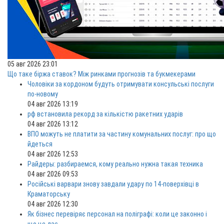
05 авг 2026 23:01
Що таке біржа ставок? Між ринками прогнозів та букмекерами
Чоловіки за кордоном будуть отримувати консульські послуги
по-новому
04 авг 2026 13:19
рф встановила рекорд за кількістю ракетних ударів
04 авг 2026 13:12
ВПО можуть не платити за частину комунальних послуг: про що
йдеться
04 авг 2026 12:53
Райдеры: разбираемся, кому реально нужна такая техника
04 авг 2026 09:53
Російські варвари знову завдали удару по 14-поверхівці в
Краматорську
04 авг 2026 12:30
Як бізнес перевіряє персонал на поліграфі: коли це законно і