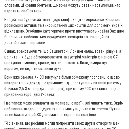
словами, ці країни бояться, що вони можуть стати наступними, хто
втратить свої активи.
На цей час будь-який план щодо конфіскації заморожених Європою
російських активів та використання цих коштів для допомоги Україні
відкладено. Особливо категорично проти виступають країни Західної
Європи, які побоюються юридичних наслідків та потенційної
дестабілізації єврозони.
Однак, враховуючи те, що Вашингтон і Лондон налаштовані рішуче, а
це питання буде обговорюватися на зустрічі міністрів фінансів G7
наступного місяця, країни, які не вважають Володимира путіна
ворогом, не сидять склавши руки.
Вони вже бачили, як ЄС висунула більш обмежену пропозицію щодо
використання доходів, отриманих від інвестування активів (на суму
близько 2,5-3 мільярди євро на рік), при цьому 90% цих коштів піде на
придбання зброї для України.
І це також може впливати на мотивацію країн, які чинять тиск. Окрім
побоювань щодо прецеденту, вони можуть діяти в інтересах Путіна
та не бажати, щоб ЄС допомагала Україні на полі бою.
"Я б визнав, що росіяни могли попросити своїх друзів створити цей