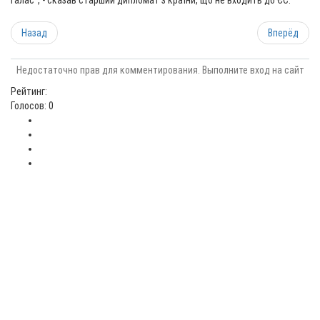
галас", - сказав старший дипломат з країни, що не входить до ЄС.
Назад
Вперёд
Недостаточно прав для комментирования. Выполните вход на сайт
Рейтинг:
Голосов: 0