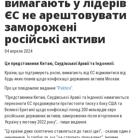
вимагають у лідерів
ЄС не арештовувати
заморожені
російські активи
04 апреля 2024
Це представники Китаю, Саудівської Аравії та Індонезії.
Країни, що підтримують росію, вимагають від ЄС відмовитися від
будь-яких планів щодо конфіскації державних активів Москви.
Про це повідомляє видання
"Politico"
.
"Представники Китаю, Саудівської Аравії та Індонезії намагаються
переконати ЄС продовжувати протистояти тиску з боку США та
Великої Британії щодо конфіскації понад 200 мільярдів євро
російських державних активів, заморожених після вторгнення в
Україну у лютому 2022 року", - пише видання.
"Ці країни дуже скептично ставляться до такої ідеї", - сказав один з
чиновників. Їх турбує те, що "це створить прецедент". Іншими