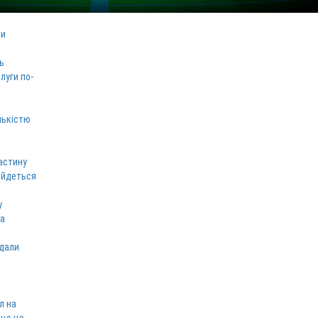
ми
ь
луги по-
лькістю
астину
 йдеться
у
ка
вдали
л на