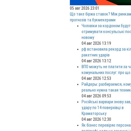
05 авг 2026 23:01
Що таке біржа ставок? Між ринка
прогнозів та букмекерами
Чоловіки за кордоном будут
отримувати консульські пос
новому
04 авг 2026 13:19
рф встановила рекорд за кі
ракетних ударів
04 авг 2026 13:12
ВПО можуть не платити за ч
комунальних послуг: про що
04 авг 2026 12:53
Райдеры: разбираемся, ком
реально нужна такая техни
04 авг 2026 09:53
Російські варвари знову за
удару по 14-поверхівці в
Краматорську
04 авг 2026 12:30
Як бізнес перевіряє персона