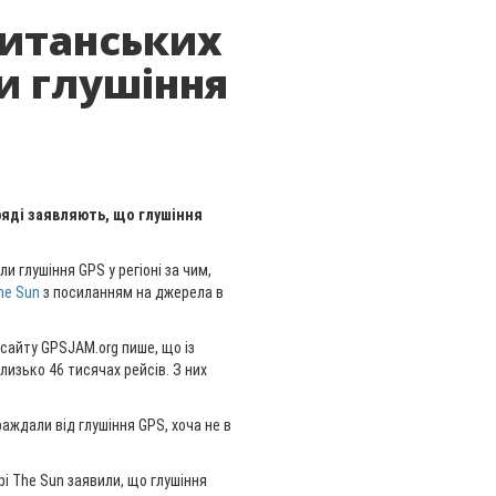
ританських
ли глушіння
ряді заявляють, що глушіння
ли глушіння GPS у регіоні за чим,
he Sun
з посиланням на джерела в
 сайту GPSJAM.org пише, що із
лизько 46 тисячах рейсів. З них
траждали від глушіння GPS, хоча не в
рі The Sun заявили, що глушіння