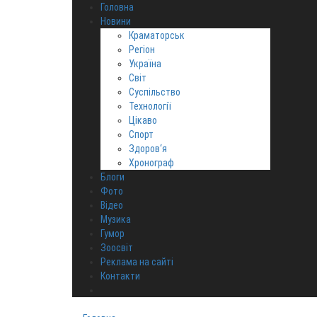
Головна
Новини
Краматорськ
Регіон
Україна
Світ
Суспільство
Технології
Цікаво
Спорт
Здоров‘я
Хронограф
Блоги
Фото
Відео
Музика
Гумор
Зоосвіт
Реклама на сайті
Контакти