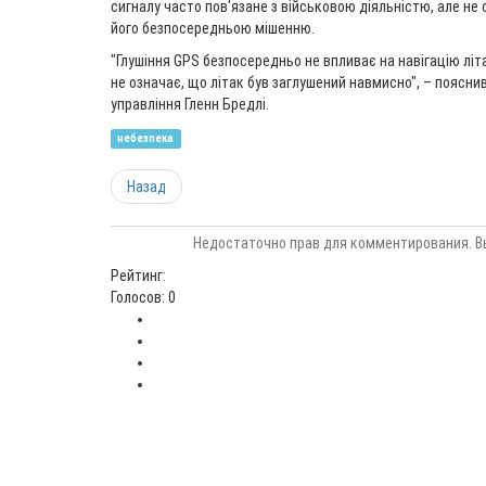
сигналу часто пов'язане з військовою діяльністю, але не 
його безпосередньою мішенню.
"Глушіння GPS безпосередньо не впливає на навігацію літа
не означає, що літак був заглушений навмисно", – пояснив
управління Гленн Бредлі.
небезпека
Назад
Недостаточно прав для комментирования. В
Рейтинг:
Голосов: 0