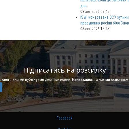
поліграфі: коли це законно і
дає
03 авг 2026 09:45
ISW: контратака ЗСУ зупини
просування росіян біля Сло
03 авг 2026 13:45
Підписатись на розсилку
Кожного дня ми публікуємо десятки новин. Найважливіші з них ми включаєм
Facebook