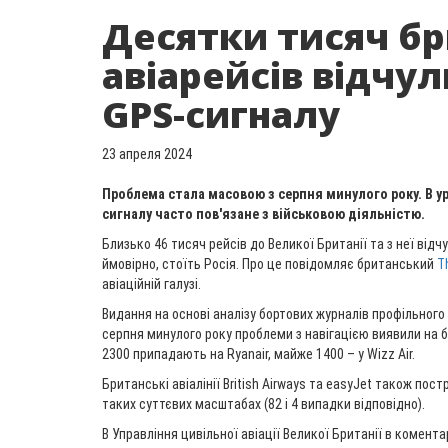
Десятки тисяч б
авіарейсів відчу
GPS-сигналу
23 апреля 2024
Проблема стала масовою з серпня минулого року. В у
сигналу часто пов'язане з військовою діяльністю.
Близько 46 тисяч рейсів до Великої Британії та з неї відчу
ймовірно, стоїть Росія. Про це повідомляє британський
T
авіаційній галузі.
Видання на основі аналізу бортових журналів профільного
серпня минулого року проблеми з навігацією виявили на б
2300 припадають на Ryanair, майже 1400 – у Wizz Air.
Британські авіалінії British Airways та easyJet також пос
таких суттєвих масштабах (82 і 4 випадки відповідно).
В Управління цивільної авіації Великої Британії в комента