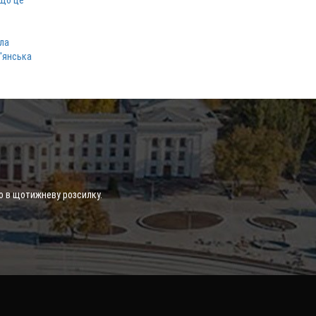
 що це
ла
в'янська
о в щотижневу розсилку.