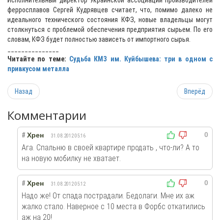
Исполнительный директор Украинской ассоциации производителей
ферросплавов Сергей Кудрявцев считает, что, помимо далеко не
идеального технического состояния КФЗ, новые владельцы могут
столкнуться с проблемой обеспечения предприятия сырьем. По его
словам, КФЗ будет полностью зависеть от импортного сырья.
_______________
Читайте по теме:
Судьба КМЗ им. Куйбышева: три в одном с
привкусом металла
Назад
Вперёд
Комментарии
0
#
Хрен
31.08.2012 05:16
Ага. Спальню в своей квартире продать , что-ли? А то
на новую мобилку не хватает.
0
#
Хрен
31.08.2012 05:12
Надо же! От спада пострадали. Бедолаги. Мне их аж
жалко стало. Наверное с 10 места в Форбс откатились
аж на 20!