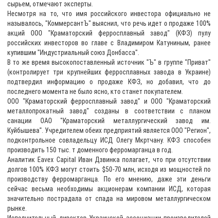
сырьем, отмечают эксперты.
Несмотря на то, что имя российского инвестора официально не
называлось, "КоммерсантЪ" выяснил, что речь идет о продаже 100%
акций ООО "Краматорский ферросплавный завод" (КФЗ) пулу
российских инвесторов во главе с Владимиром Катуниным, ранее
купившим "Индустриальный союз Донбасса".
В то же время высокопоставленный источник "Ъ" в группе "Приват"
(контролирует три крупнейших ферросплавных завода в Украине)
подтвердил информацию о продаже КФЗ, но добавил, что до
последнего момента не было ясно, кто станет покупателем.
ООО "Краматорский ферросплавный завод" и ООО "Краматорский
металлопрокатный завод" созданы в соответствии с планом
санации ОАО "Краматорский металлургический завод им.
Куйбышева". Учредителем обеих предприятий является ООО "Регион",
подконтрольное совладельцу ИСД Олегу Мкртчану. КФЗ способен
производить 150 тыс. т доменного ферромарганца в год.
Аналитик Eavex Capital Иван Дзвинка полагает, что при отсутствии
долгов 100% КФЗ могут стоить $50-70 млн, исходя из мощностей по
производству ферромарганца. По его мнению, даже эти деньги
сейчас весьма необходимы акционерам компании ИСД, которая
значительно пострадала от спада на мировом металлургическом
рынке.