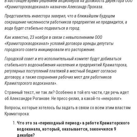
В настоящее время решением акционеров на должность директора ООО
«Краматорскводоканал» назначен Александр Проказа.
Представитель инвестора заверил, что в ближайшем будущем
сокращение численности работников предприятия не предвидится, а
вода будет стабильно подаваться в город.
Как известно, 23 ноября в связи с невыполнением ООО
«Краматорскводоканал» условий договора аренды депутаты
городского совета инициировали его расторжение.
Городской совет и его исполнительный комитет будут добиваться
стабильного водоснабжения населения и предприятий Краматорска,
регулярных поступлений платежей в местный бюджет согласно
договору, а также сохранения рабочих мест для работников
Краматорского водоканала».
Странный текст, не так ли? Особенно в той его части, где речь идет
об Александре Роганове. Не пресс-релиз, а какой-то «некролог».
Вопросы, которые хотелось бы задать в связи со всем этим властям
Краматорска:
Что это за «переходный период» в работе Краматорского
водоканала, который, оказывается, закончился 9
декабря?