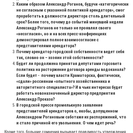
Каким образом Александр Роганов, будучи «категорически
не согласным с указанной политикой арендатора», смог
проработать в должности директора столь длительный
срок? Более того, почему до событий минувшей недели
Александр Роганов не только не проявлял своего
«несогласия», но и на всех пресс-конференциях
демонстрировал полное взаимосогласие с
представителями арендатора?
Почему арендатор городской собственности ведет себя
так, словно он – хозяин этой собственности?
Будет ли продолжена принятая депутатами горсовета
политика на расторжение договора аренды вод
оканала?
Если будет - почему власти Краматорска, фактически,
«сдали» россиянам «опытного хозяйственника и
авторитетного специалиста»? И в чьих интересах будет
работать новоназначенный директор предприятия
Александр Проказа?
В городской прессе промелькнуло заявление
представителей арендаторов о, якобы, допущенном
Александром Рогановым саботаже их распоряжений, что
и стало причиной его увольнения. О чем идет речь?
Кроме того, большие сомнения вызывает правдивость утверждения