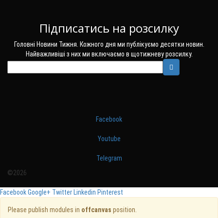
Підписатись на розсилку
Головні Новини Тижня. Кожного дня ми публікуємо десятки новин.
Найважливіші з них ми включаємо в щотижневу розсилку.
Facebook
Youtube
Telegram
©2026
Facebook
Google+
Twitter
Linkedin
Pinterest
Please publish modules in
offcanvas
position.