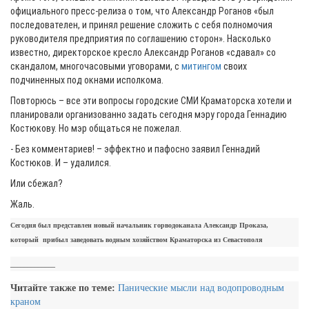
официального пресс-релиза о том, что Александр Роганов «был
последователен, и принял решение сложить с себя полномочия
руководителя предприятия по соглашению сторон». Насколько
известно, директорское кресло Александр Роганов «сдавал» со
скандалом, многочасовыми уговорами, с
митингом
своих
подчиненных под окнами исполкома.
Повторюсь – все эти вопросы городские СМИ Краматорска хотели и
планировали организованно задать сегодня мэру города Геннадию
Костюкову. Но мэр общаться не пожелал.
- Без комментариев! – эффектно и пафосно заявил Геннадий
Костюков. И – удалился.
Или сбежал?
Жаль.
Сегодня был представлен новый начальник горводоканала Александр Проказа,
который прибыл заведовать водным хозяйством Краматорска из Севастополя
_____________
Читайте также по теме:
Панические мысли над водопроводным
краном