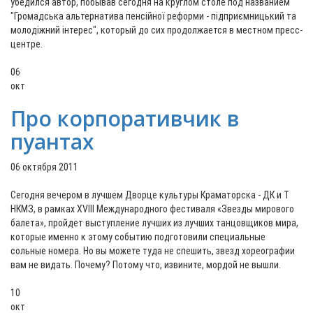
убедился автор, побывав сегодня на круглом столе под названием
"Громадська альтернатива пенсійної реформи - підприємницький та
молодіжний інтерес", который до сих продолжается в местном пресс-
центре.
06
окт
Про корпоративчик в
пуантах
06 октября 2011
Сегодня вечером в лучшем Дворце культуры Краматорска - ДК и Т
НКМЗ, в рамках XVIIІ Международного фестиваля «Звезды мирового
балета», пройдет выступление лучших из лучших танцовщиков мира,
которые именно к этому событию подготовили специальные
сольные номера. Но вы можете туда не спешить, звезд хореографии
вам не видать. Почему? Потому что, извините, мордой не вышли.
10
окт