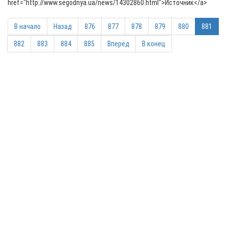
href="http://www.segodnya.ua/news/14302860.html">Источник</a>
В начало
Назад
876
877
878
879
880
881
882
883
884
885
Вперёд
В конец