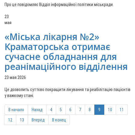
Про це повідомляє Відділ інформаційної політики міськради.
23
мая
«Міська лікарня №2»
Краматорська отримає
сучасне обладнання для
реанімаційного відділення
23 мая 2026
Це дозволить суттєво покращити лікування та реабілітацію пацієнтів
у важкому стані.
В начало
Назад
4
5
6
7
8
9
10
11
12
13
Вперёд
В конец