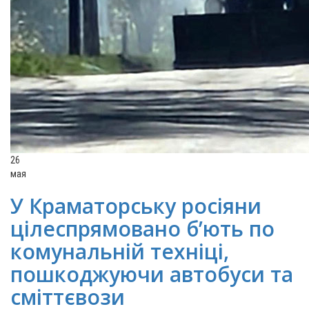
26
мая
У Краматорську росіяни
цілеспрямовано б’ють по
комунальній техніці,
пошкоджуючи автобуси та
сміттєвози