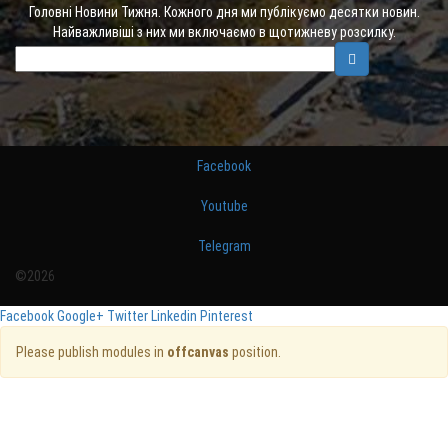
Головні Новини Тижня. Кожного дня ми публікуємо десятки новин.
Найважливіші з них ми включаємо в щотижневу розсилку.
Facebook
Youtube
Telegram
©2026
Facebook
Google+
Twitter
Linkedin
Pinterest
Please publish modules in
offcanvas
position.