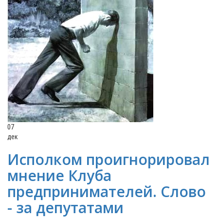
07
дек
Исполком проигнорировал
мнение Клуба
предпринимателей. Слово
- за депутатами