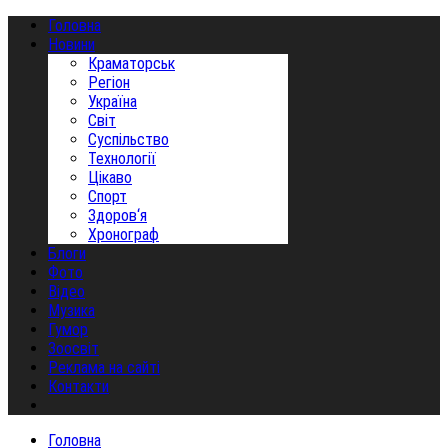
Головна
Новини
Краматорськ
Регіон
Україна
Світ
Суспільство
Технології
Цікаво
Спорт
Здоров‘я
Хронограф
Блоги
Фото
Відео
Музика
Гумор
Зоосвіт
Реклама на сайті
Контакти
Головна