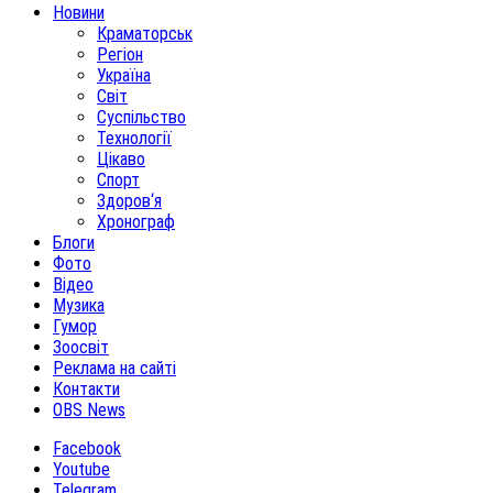
Новини
Краматорськ
Регіон
Україна
Світ
Суспільство
Технології
Цікаво
Спорт
Здоров‘я
Хронограф
Блоги
Фото
Відео
Музика
Гумор
Зоосвіт
Реклама на сайті
Контакти
OBS News
Facebook
Youtube
Telegram