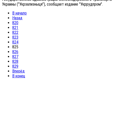
Украины (”Укрзализныця”), сообщает издание "Укррудпром".
В начало
Назад
820
821
822
823
824
825
826
827
828
829
Вперёд
В конец