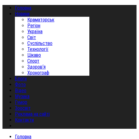
Головна
Новини
Краматорськ
Регіон
Україна
Світ
Суспільство
Технології
Цікаво
Спорт
Здоров‘я
Хронограф
Блоги
Фото
Відео
Музика
Гумор
Зоосвіт
Реклама на сайті
Контакти
Головна