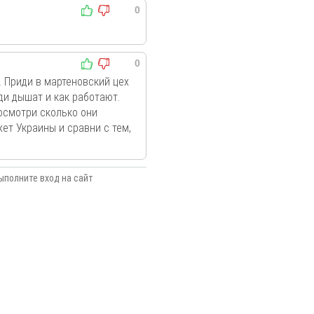
0
0
. Приди в мартеновский цех
ди дышат и как работают.
осмотри сколько они
ет Украины и сравни с тем,
ыполните вход на сайт