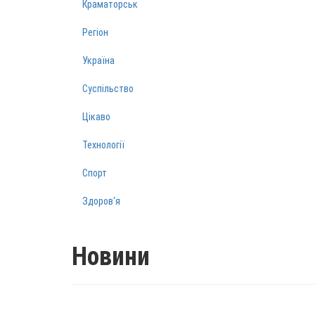
Краматорськ
Регіон
Україна
Суспільство
Цікаво
Технології
Спорт
Здоров‘я
Новини