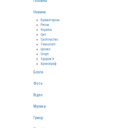
Головна
Новини
Краматорськ
Регіон
Україна
Світ
Суспільство
Технології
Цікаво
Спорт
Здоров‘я
Хронограф
Блоги
Фото
Відео
Музика
Гумор