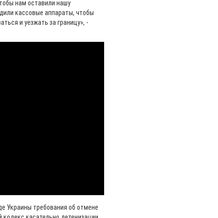
чтобы нам оставили нашу
одили кассовые аппараты, чтобы
аться и уезжать за границу», -
де Украины требования об отмене
й кодекс касательно детенизации