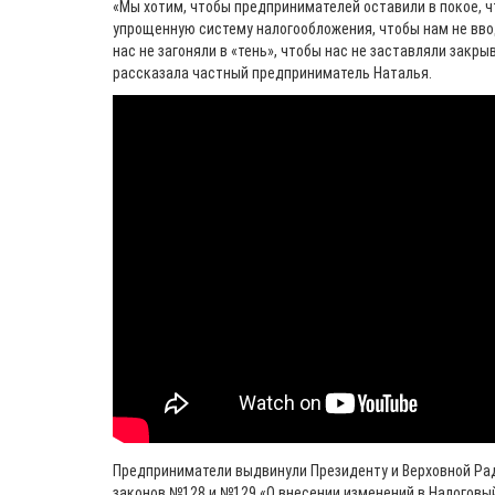
«Мы хотим, чтобы предпринимателей оставили в покое, 
упрощенную систему налогообложения, чтобы нам не вв
нас не загоняли в «тень», чтобы нас не заставляли закрыв
рассказала частный предприниматель Наталья.
Предприниматели выдвинули Президенту и Верховной Ра
законов №128 и №129 «О внесении изменений в Налоговы