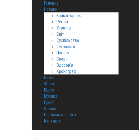
Головна
Новини
Краматорськ
Регіон
Україна
Світ
Суспільство
Технології
Цікаво
Спорт
Здоров‘я
Хронограф
Блоги
Фото
Відео
Музика
Гумор
Зоосвіт
Реклама на сайті
Контакти