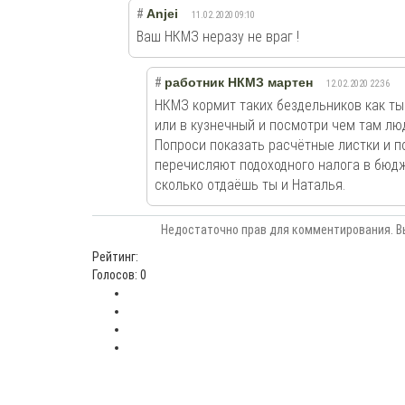
#
Anjei
11.02.2020 09:10
Ваш НКМЗ неразу не враг !
#
работник НКМЗ мартен
12.02.2020 22:36
НКМЗ кормит таких бездельников как ты
или в кузнечный и посмотри чем там лю
Попроси показать расчётные листки и п
перечисляют подоходного налога в бюдж
сколько отдаёшь ты и Наталья.
Недостаточно прав для комментирования. В
Рейтинг:
Голосов: 0