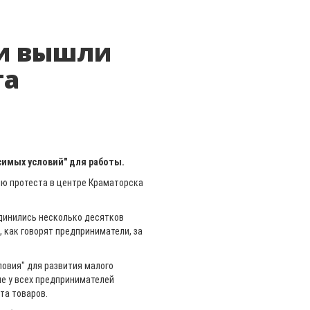
и вышли
та
имых условий" для работы.
ию протеста в центре Краматорска
динились несколько десятков
, как говорят предприниматели, за
овия" для развития малого
ие у всех предпринимателей
та товаров.