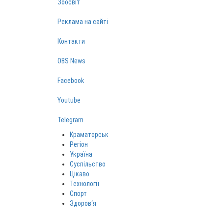
Зоосвіт
Реклама на сайті
Контакти
OBS News
Facebook
Youtube
Telegram
Краматорськ
Регіон
Україна
Суспільство
Цікаво
Технології
Спорт
Здоров‘я