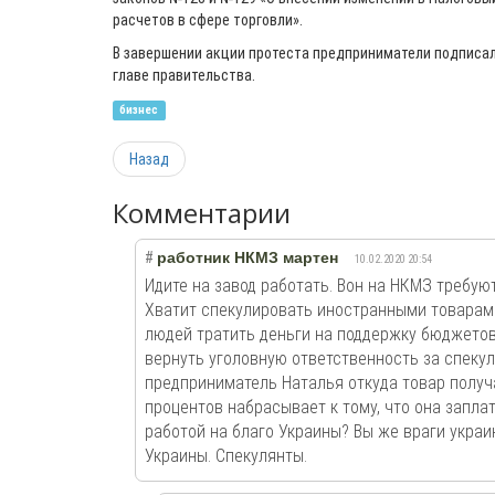
расчетов в сфере торговли».
В завершении акции протеста предприниматели подписа
главе правительства.
бизнес
Назад
Комментарии
#
работник НКМЗ мартен
10.02.2020 20:54
Идите на завод работать. Вон на НКМЗ требую
Хватит спекулировать иностранными товарам
людей тратить деньги на поддержку бюджетов
вернуть уголовную ответственность за спеку
предприниматель Наталья откуда товар получа
процентов набрасывает к тому, что она запла
работой на благо Украины? Вы же враги украи
Украины. Спекулянты.