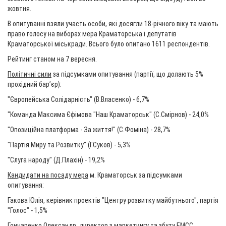
жовтня.
В опитуванні взяли участь особи, які досягли 18-річного віку та мають
право голосу на виборах мера Краматорська і депутатів
Краматорської міськради. Всього було опитано 1611 респондентів.
Рейтинг станом на 7 вересня.
Політичні сили
за підсумками опитування (партії, що долають 5%
прохідний бар’єр):
"Європейська Солідарність" (В.Власенко) - 6,7%
"Команда Максима Єфімова "Наш Краматорськ" (С.Смірнов) - 24,0%
"Опозиційна платформа - За життя!" (С.Фоміна) - 28,7%
"Партія Миру та Розвитку" (Г.Суков) - 5,3%
"Слуга народу" (Д.Плахін) - 19,2%
Кандидати на посаду мера
м. Краматорськ за підсумками
опитування:
Гакова Юлія, керівник проектів "Центру розвитку майбутнього", партія
"Голос" - 1,5%
Гончаренко Олександр, директор з маркетингу та збуту ЕМСС,