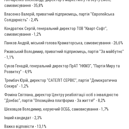
самовисування - 35,8%
Власенко Валерій, приватний підприємець, партія "Європейська
Солідарність" - 2,4%
Кондратюк Сергій, генеральний директор ТОВ "Кварт-Софт",
самовисування - 1,2%
Панков Андрій, міський голова Краматорська, самовисування - 26,6%
Ржавський Володимир, приватний підприємець, партія "За майбутнє"
- 1,1%
Суков Генадій, генеральний директор ПрАТ "НКМЗ", "Партія Миру та
Розвитку" - 4,9%
Трембач Юрій, директор "САТЕЛІТ СЕРВІС", партія "Демократична
Сокира" - 1,2%
Фоміна Світлана, директор Центру реабілітації осіб з інвалідністю
"Донбас", партія "Опозиційна платформа - За життя!" - 8,2%
Шеховцов Володимир, керуючий ОСББ, самовисування - 1,7%
Інший кандидат - 2,3%
Важко відповісти - 13,1%