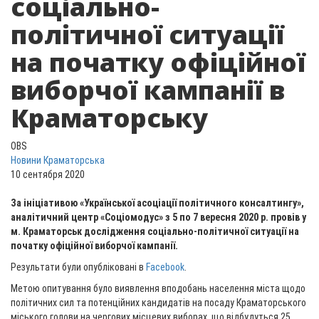
соціально-
політичної ситуації
на початку офіційної
виборчої кампанії в
Краматорську
OBS
Новини Краматорська
10 сентября 2020
За ініціативою «Української асоціації політичного консалтингу»,
аналітичний центр «Соціомодус» з 5 по 7 вересня 2020 р. провів у
м. Краматорськ дослідження соціально-політичної ситуації на
початку офіційної виборчої кампанії.
Результати були опубліковані в
Facebook
.
Метою опитування було виявлення вподобань населення міста щодо
політичних сил та потенційних кандидатів на посаду Краматорського
міського голови на чергових місцевих виборах, що відбудуться 25