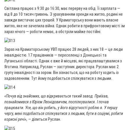
Світлана працює з 9:30 до 16:30, має перерву на обід. Її зарплата —
від 8 до 10 тисяч гривень. З урахуванням оренди на житло, родині не
завжди вистачає цих грошей. У Краматорську вони мають власне
житло, яке не зачепила війна. Однак робити в прифронтовому місті їм
зараз нічого — роботи немає, а обстріли майже постійні.
Зараз на Краматорському УВП працює 28 людей, з них 18 — це люди
інвалідністю. 17 працівників — переселенці з Донецької та
Луганської області. Однак є вже й місцеві, які працевлаштувалися з
Яготина. Наприклад, Руслан — заступник директора. Руслан має 2
групу інвалідності за зором. Він зізнається, що на роботу ходить із
задоволенням. Тут йому подобається спілкуватися з людьми.
«Почув від знайомих, що відкривається такий завод. Приїхав,
познайомився з Юрієм Леонідовичем, поспілкувалися. І почав
працювати. Усе, що він робить, у його відсутності роблю я. У першу
чергу, мені подобається спілкуватися з людьми, бути в соціумі, робити
корисні речі», —
ділиться Руслан.