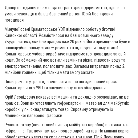
Донор погодився все ж надати грант для підприємства, однак за
умови релокації в більш безпечний регіон. Юрій Леонідович
погодився.
Минулої осені Краматорське УВП відновило роботу у Яготині
Київської області. Розмістилося на базі колишнього заводу
«Будпластик», який не працює вже 20 років. Його приміщення були в
напівзруйнованому стані — ремонт та підведення комунікацій
Краматорське учбово-виробниче підприємство проводило за свій
кошт. За обмежений час встигли замінити вікна, підвести воду та
електропостачання, полагодити дах. Загалом витратили понад 2
мільйони гривень, щоб тільки мати змогу заїхати.
Після ремонту грантодавець остаточно погодив новий проєкт
Краматорського УВП та закупив нову лінію обладнання.
Юрій Леонідович показує всі машини та докладно розповідає, як це
працює. Вони виготовляють гофрокартон — матеріал для майбутніх
коробок, у які складатимуть товар. Сировину отримують із
Малинської паперової фабрики.
Рулон картону (початковий вигляд майбутніх коробок) вантажать на
гофролінію. Так починається процес виробництва. На машині картон
обробляється клеєм та склеюється в три шари. Юрій Леонідович