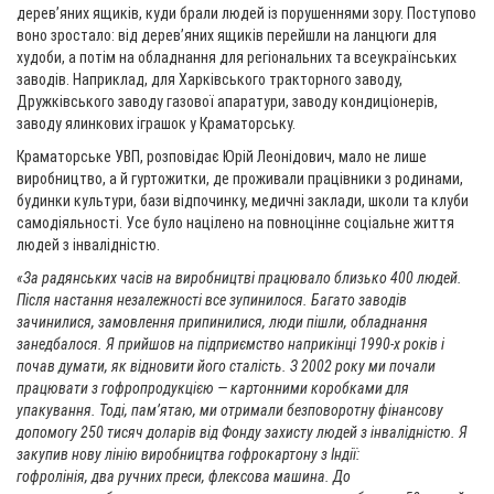
дерев’яних ящиків, куди брали людей із порушеннями зору. Поступово
воно зростало: від деревʼяних ящиків перейшли на ланцюги для
худоби, а потім на обладнання для регіональних та всеукраїнських
заводів. Наприклад, для Харківського тракторного заводу,
Дружківського заводу газової апаратури, заводу кондиціонерів,
заводу ялинкових іграшок у Краматорську.
Краматорське УВП, розповідає Юрій Леонідович, мало не лише
виробництво, а й гуртожитки, де проживали працівники з родинами,
будинки культури, бази відпочинку, медичні заклади, школи та клуби
самодіяльності. Усе було націлено на повноцінне соціальне життя
людей з інвалідністю.
«За радянських часів на виробництві працювало
близько 4
00 людей.
Після настання незалежності все зупинилося. Багато заводів
зачинилися, замовлення припинилися, люди пішли, обладнання
занедбалося. Я прийшов на підприємство наприкінці 1990-х років і
почав думати, як відновити його сталість. З 2002 року ми почали
працювати з гофропродукцією — картонними коробками для
упакування. Тоді, памʼятаю, ми
отримали
безповоротну фінансову
допомогу 250 тисяч доларів від Фонду
захисту
людей з інвалідністю. Я
закупив нову лінію виробництва гофрокартону з Індії:
гофролінія,
два
ручних преси, флексова машина. До