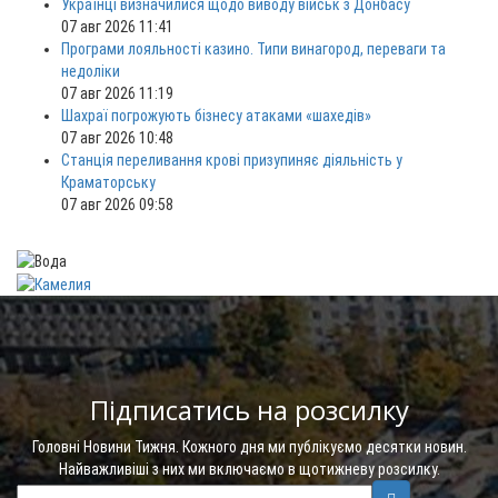
Українці визначилися щодо виводу військ з Донбасу
07 авг 2026 11:41
Програми лояльності казино. Типи винагород, переваги та
недоліки
07 авг 2026 11:19
Шахраї погрожують бізнесу атаками «шахедів»
07 авг 2026 10:48
Станція переливання крові призупиняє діяльність у
Краматорську
07 авг 2026 09:58
Підписатись на розсилку
Головні Новини Тижня. Кожного дня ми публікуємо десятки новин.
Найважливіші з них ми включаємо в щотижневу розсилку.