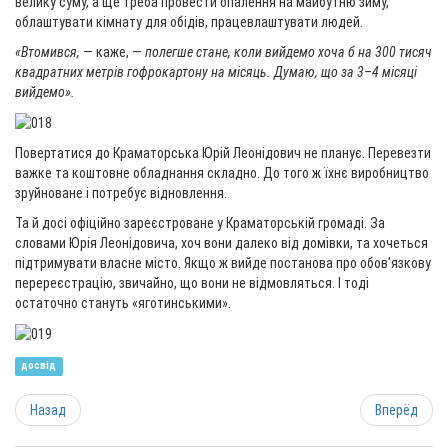
велику суму, а ще треба провести опалення на майбутню зиму,
облаштувати кімнату для обідів, працевлаштувати людей.
«Втомився,
— каже, —
полегше стане, коли вийдем
о хоча
б на 300 тисяч
квадратних метрів гофрокартону на місяць. Думаю, що за 3–4 місяці
вийдемо».
Повертатися до Краматорська Юрій Леонідович не планує. Перевезти
важке та коштовне обладнання складно. До того ж їхнє виробництво
зруйноване і потребує відновлення.
Та й досі офіційно зареєстроване у Краматорській громаді. За
словами Юрія Леонідовича, хоч вони далеко від домівки, та хочеться
підтримувати власне місто. Якщо ж вийде постанова про обовʼязкову
перереєстрацію, звичайно, що вони не відмовляться. І тоді
остаточно стануть «яготинськими».
досвід
Назад
Вперёд