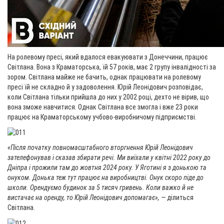
На ролевому пресі, який вдалося евакуювати з Донеччини, працює
Світлана. Вона з Краматорська, їй 57 років, має 2 групу інвалідності за
зором. Світлана майже не бачить, однак працювати на ролевому
пресі їй не складно й у задоволення. Юрій Леонідович розповідає,
коли Світлана тільки прийшла до них у 2002 році, дехто не вірив, що
вона зможе навчитися. Однак Світлана все змогла і вже 23 роки
працює на Краматорському учбово-виробничому підприємстві.
«Після початку повномасштабного вторгнення Юрій Леонідович
зателефонував і сказав збирати речі. Ми виїхали у квітні 2022 року до
Дніпра і прожили там до жовтня 2024 року. У Яготині я з донькою та
онуком. Донька теж тут працює на виробництві. Онук скоро піде до
школи. Орендуємо будинок за 5 тисяч гривень. Коли важко й не
вистачає на оренду, то Юрій Леонідович допомагає», —
ділиться
Світлана.