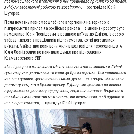
повномасштабного вторгнення в нас працювало приблизно 50 людей,
які були забезпечені роботою та дозвіллям», —
розповідає Юрій
Шугаров.
Після початку повномасштабного вторгнення на територію
підприємства прилетіла російська ракета — відновити роботу було
неможливо. Юрій Леонідович із родиною виїхав до Дніпра. Із собою
забрав і декого з працівників підприємства, котрі погодилися
виїхати. Майже два роки вони жили в шелтері для переселенців. А
Юлія Леонідовича не покидала думка про відновлення
Краматорського УВП.
«За ці
два
роки ми кожного місяця завантажували машину в Дніпрі
гуманітарною допомогою та їхали до Краматорська. Там залишалися
наші працівники, дехто виїхав із нами, дехто — за кордон. Ми возили
допомогу тим, хто в Краматорську. У Дніпрі ми допомагали нашим
оформлювати допомогу від держави, соціальні виплати. Водночас я
постійно шукав грантові можливості, вів перемовини, щоб відновити
наше підприємство», —
пригадує Юрій Шугаров.