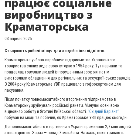
працює соціальне
виробництво з
Краматорська
03 апреля 2025
Створюють робочі місця для людей з інвалідністю.
Краматорське учбово-виробниче підприємство Українського
товариства сліпих веде свою історію з 1954 року. Тут навчали та
працевлаштовували людей із порушеннями зору, які потім
виготовляли обладнання для регіональних та всеукраїнських заводів.
З 2004 року Краматорське УВП працювало з гофрокартоном для
пакування.
Після початку повномасштабного вторгнення підприємство в
Краматорську зруйнували російські ракети. Минулої осені воно
відновило роботу в Яготині Київської області.
"Східний Варіант"
побував на місці та побачив, як Краматорське УВП працює сьогодні.
До повномасштабного вторгнення в Україні проживало 2,7 млн людей
з інвалідністю. Зараз — понад 3 мільйони. На жаль, поки тривають