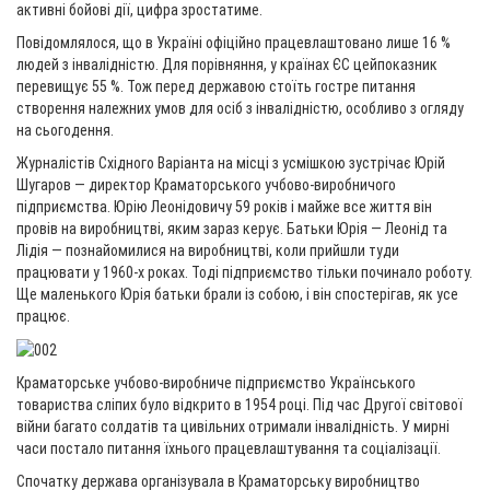
активні бойові дії, цифра зростатиме.
Повідомлялося, що в Україні офіційно працевлаштовано лише 16 %
людей з інвалідністю. Для порівняння, у країнах ЄС цей
показник
перевищує 55 %. Тож перед державою стоїть гостре питання
створення належних умов для осіб з інвалідністю, особливо з огляду
на сьогодення.
Журналістів Східного Варіанта на місці з усмішкою зустрічає Юрій
Шугаров — директор Краматорського учбово-виробничого
підприємства. Юрію Леонідовичу 59 років і майже все життя він
провів на виробництві, яким зараз керує. Батьки Юрія — Леонід та
Лідія — познайомилися на виробництві, коли прийшли туди
працювати у 1960-х роках. Тоді підприємство тільки починало роботу.
Ще маленького Юрія батьки брали із собою, і він спостерігав, як усе
працює.
Краматорське учбово-виробниче підприємство Українського
товариства сліпих було відкрито в 1954 році. Під час Другої світової
війни багато солдатів та цивільних отримали інвалідність. У мирні
часи постало питання їхнього працевлаштування та соціалізації.
Спочатку держава організувала в Краматорську виробництво