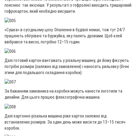
пояснює: так якісніше. У результаті з гофролінії виходить тришаровий
гофрокартон, який необхідно висушити.
«Сушка» в сусідньому цеху. Опалення в будівлі немає, тож тут 24/7
працюють обігрівачі та буржуйка, яку палять дровами. Щоб клей
ввібрався та висох, потрібно 12–15 годин.
Далі готовий картон вантажать у різальну машину, де йому фіксують
потрібні розміри (залежно від замовлення) і наносять рильовку (бічні
згини для подальшого складання коробки).
За бажанням замовника на коробки можуть нанести логотипи та
дизайни. Для цього працює флексографічна машина.
Далі картонно-різальна машина ріже картон залежно від
встановлених розмірів. За один день може висікти до 13–15 тисяч
коробок.