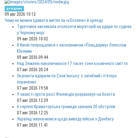
до відома
09 авг 2026 10:12
Чому не можна здавати житло за «єОселею» в оренду
Туреччина закликала оголосити мораторій на удари по суднах
у Чорному морі
09 авг 2026 10:02
В Києві попрощалися з засновником «Плацдарму» Олексієм
Юковим
09 авг 2026 09:44
Над Землею накопичилося 17 тисяч тонн космічного сміття
07 авг 2026 20:24
Окупанти вдарили по Слов'янську: є загиблий і п'ятеро
поранених
07 авг 2026 19:58
У захисті проти росії Фінляндія розраховує на болота
07 авг 2026 12:29
6 серпня Краматорська громада зазнала 20 обстрілів
07 авг 2026 12:25
Українці визначилися щодо виводу військ з Донбасу
07 авг 2026 11:41