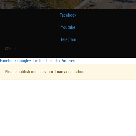
Facebook
Youtube
Telegram
©2026
Facebook
Google+
Twitter
Linkedin
Pinterest
Please publish modules in
offcanvas
position.