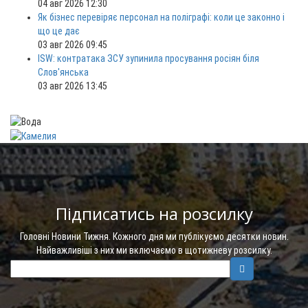
04 авг 2026 12:30
Як бізнес перевіряє персонал на поліграфі: коли це законно і
що це дає
03 авг 2026 09:45
ISW: контратака ЗСУ зупинила просування росіян біля
Слов'янська
03 авг 2026 13:45
Підписатись на розсилку
Головні Новини Тижня. Кожного дня ми публікуємо десятки новин.
Найважливіші з них ми включаємо в щотижневу розсилку.