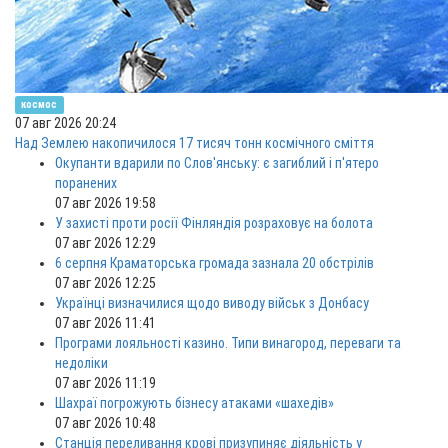
космос
07 авг 2026 20:24
Над Землею накопичилося 17 тисяч тонн космічного сміття
Окупанти вдарили по Слов'янську: є загиблий і п'ятеро
поранених
07 авг 2026 19:58
У захисті проти росії Фінляндія розраховує на болота
07 авг 2026 12:29
6 серпня Краматорська громада зазнала 20 обстрілів
07 авг 2026 12:25
Українці визначилися щодо виводу військ з Донбасу
07 авг 2026 11:41
Програми лояльності казино. Типи винагород, переваги та
недоліки
07 авг 2026 11:19
Шахраї погрожують бізнесу атаками «шахедів»
07 авг 2026 10:48
Станція переливання крові призупиняє діяльність у