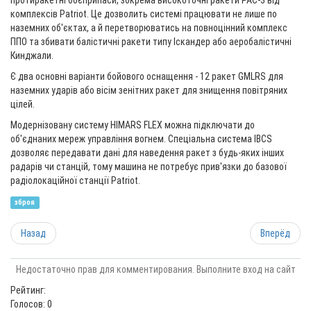
протиракетні боєприпаси, зокрема високоточні ракети PAC-3 від
комплексів Patriot. Це дозволить системі працювати не лише по
наземних об'єктах, а й перетворюватись на повноцінний комплекс
ППО та збивати балістичні ракети типу Іскандер або аеробалістичні
Кинджали.
Є два основні варіанти бойового оснащення - 12 ракет GMLRS для
наземних ударів або вісім зенітних ракет для знищення повітряних
цілей.
Модернізовану систему HIMARS FLEX можна підключати до
об'єднаних мереж управління вогнем. Спеціальна система IBCS
дозволяє передавати дані для наведення ракет з будь-яких інших
радарів чи станцій, тому машина не потребує прив'язки до базової
радіолокаційної станції Patriot.
зброя
Назад
Вперёд
Недостаточно прав для комментирования. Выполните вход на сайт
Рейтинг:
Голосов: 0