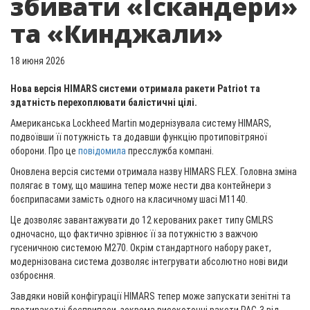
збивати «Іскандери»
та «Кинджали»
18 июня 2026
Нова версія HIMARS системи отримала ракети Patriot та
здатність перехоплювати балістичні цілі.
Американська Lockheed Martin модернізувала систему HIMARS,
подвоївши її потужність та додавши функцію протиповітряної
оборони. Про це
повідомила
пресслужба компані.
Оновлена версія системи отримала назву HIMARS FLEX. Головна зміна
полягає в тому, що машина тепер може нести два контейнери з
боєприпасами замість одного на класичному шасі M1140.
Це дозволяє завантажувати до 12 керованих ракет типу GMLRS
одночасно, що фактично зрівнює її за потужністю з важчою
гусеничною системою M270. Окрім стандартного набору ракет,
модернізована система дозволяє інтегрувати абсолютно нові види
озброєння.
Завдяки новій конфігурації HIMARS тепер може запускати зенітні та