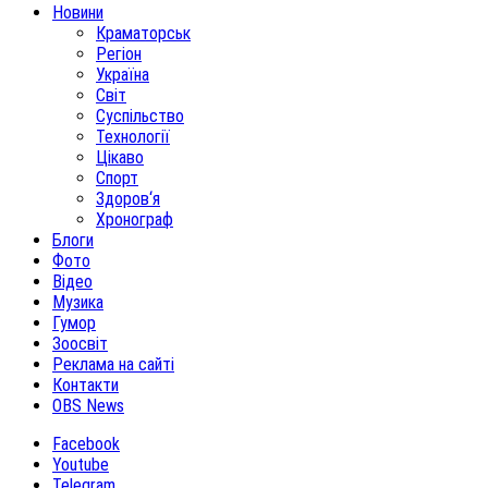
Новини
Краматорськ
Регіон
Україна
Світ
Суспільство
Технології
Цікаво
Спорт
Здоров‘я
Хронограф
Блоги
Фото
Відео
Музика
Гумор
Зоосвіт
Реклама на сайті
Контакти
OBS News
Facebook
Youtube
Telegram