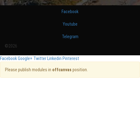
Facebook
Youtube
Telegram
©2026
Facebook
Google+
Twitter
Linkedin
Pinterest
Please publish modules in
offcanvas
position.