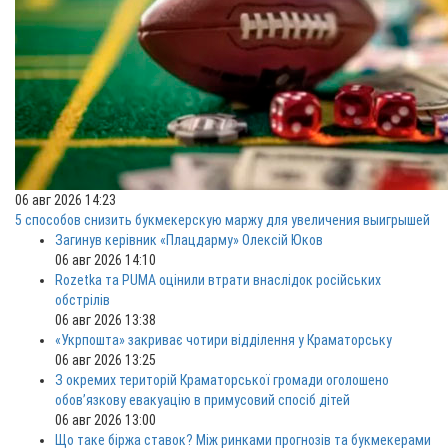
06 авг 2026 14:23
5 способов снизить букмекерскую маржу для увеличения выигрышей
Загинув керівник «Плацдарму» Олексій Юков
06 авг 2026 14:10
Rozetka та PUMA оцінили втрати внаслідок російських
обстрілів
06 авг 2026 13:38
«Укрпошта» закриває чотири відділення у Краматорську
06 авг 2026 13:25
З окремих територій Краматорської громади оголошено
обов’язкову евакуацію в примусовий спосіб дітей
06 авг 2026 13:00
Що таке біржа ставок? Між ринками прогнозів та букмекерами