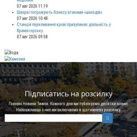
недоліки
07 авг 2026 11:19
Шахраї погрожують бізнесу атаками «шахедів»
07 авг 2026 10:48
Станція переливання крові призупиняє діяльність у
Краматорську
07 авг 2026 09:58
Підписатись на розсилку
Головні Новини Тижня. Кожного дня ми публікуємо десятки новин.
Найважливіші з них ми включаємо в щотижневу розсилку.