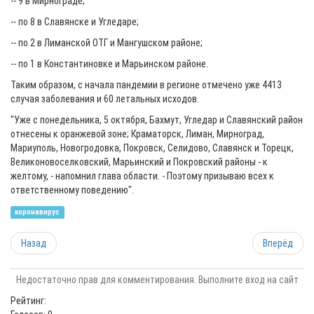
-- 9 в Мирнограде;
-- по 8 в Славянске и Угледаре;
-- по 2 в Лиманской ОТГ и Мангушском районе;
-- по 1 в Константиновке и Марьинском районе.
Таким образом, с начала пандемии в регионе отмечено уже 4413
случая заболевания и 60 летальных исходов.
"Уже с понедельника, 5 октября, Бахмут, Угледар и Славянский район
отнесены к оранжевой зоне; Краматорск, Лиман, Мирноград,
Мариуполь, Новогродовка, Покровск, Селидово, Славянск и Торецк,
Великоновоселковский, Марьинский и Покровский районы - к
желтому, - напомнил глава области. - Поэтому призываю всех к
ответственному поведению".
коронавирус
Назад
Вперёд
Недостаточно прав для комментирования. Выполните вход на сайт
Рейтинг: