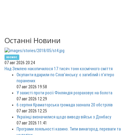
Останні Новини
космос
07 авг 2026 20:24
Над Землею накопичилося 17 тисяч тонн космічного сміття
Окупанти вдарили по Слов'янську: є загиблий і п'ятеро
поранених
07 авг 2026 19:58
У захисті проти росії Фінляндія розраховує на болота
07 авг 2026 12:29
6 серпня Краматорська громада зазнала 20 обстрілів
07 авг 2026 12:25
Українці визначилися щодо виводу військ з Донбасу
07 авг 2026 11:41
Програми лояльності казино. Типи винагород, переваги та