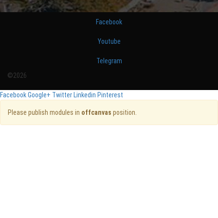
Facebook
Youtube
Telegram
©2026
Facebook
Google+
Twitter
Linkedin
Pinterest
Please publish modules in
offcanvas
position.