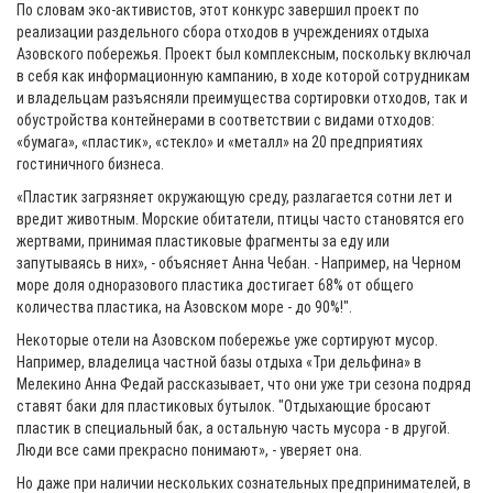
По словам эко-активистов, этот конкурс завершил проект по
реализации раздельного сбора отходов в учреждениях отдыха
Азовского побережья. Проект был комплексным, поскольку включал
в себя как информационную кампанию, в ходе которой сотрудникам
и владельцам разъясняли преимущества сортировки отходов, так и
обустройства контейнерами в соответствии с видами отходов:
«бумага», «пластик», «стекло» и «металл» на 20 предприятиях
гостиничного бизнеса.
«Пластик загрязняет окружающую среду, разлагается сотни лет и
вредит животным. Морские обитатели, птицы часто становятся его
жертвами, принимая пластиковые фрагменты за еду или
запутываясь в них», - объясняет Анна Чебан. - Например, на Черном
море доля одноразового пластика достигает 68% от общего
количества пластика, на Азовском море - до 90%!".
Некоторые отели на Азовском побережье уже сортируют мусор.
Например, владелица частной базы отдыха «Три дельфина» в
Мелекино Анна Федай рассказывает, что они уже три сезона подряд
ставят баки для пластиковых бутылок. "Отдыхающие бросают
пластик в специальный бак, а остальную часть мусора - в другой.
Люди все сами прекрасно понимают», - уверяет она.
Но даже при наличии нескольких сознательных предпринимателей, в