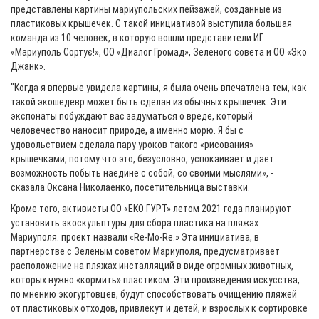
представлены картины мариупольских пейзажей, созданные из
пластиковых крышечек. С такой инициативой выступила большая
команда из 10 человек, в которую вошли представители ИГ
«Мариуполь Сортує!», ОО «Диалог Громад», Зеленого совета и ОО «Эко
Джанк».
"Когда я впервые увидела картины, я была очень впечатлена тем, как
такой экошедевр может быть сделан из обычных крышечек. Эти
экспонаты побуждают вас задуматься о вреде, который
человечество наносит природе, а именно морю. Я бы с
удовольствием сделала пару уроков такого «рисования»
крышечками, потому что это, безусловно, успокаивает и дает
возможность побыть наедине с собой, со своими мыслями», -
сказала Оксана Николаенко, посетительница выставки.
Кроме того, активисты ОО «ЕКО ГУРТ» летом 2021 года планируют
установить экоскульптуры для сбора пластика на пляжах
Мариуполя. проект назвали «Re-Mo-Re.» Эта инициатива, в
партнерстве с Зеленым советом Мариуполя, предусматривает
расположение на пляжах инсталляций в виде огромных животных,
которых нужно «кормить» пластиком. Эти произведения искусства,
по мнению экогуртовцев, будут способствовать очищению пляжей
от пластиковых отходов, привлекут и детей, и взрослых к сортировке