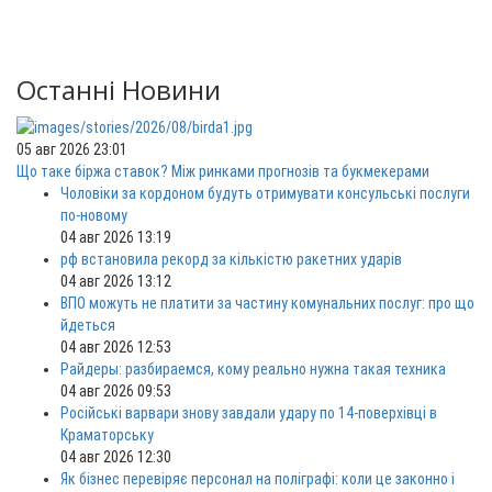
Останні Новини
05 авг 2026 23:01
Що таке біржа ставок? Між ринками прогнозів та букмекерами
Чоловіки за кордоном будуть отримувати консульські послуги
по-новому
04 авг 2026 13:19
рф встановила рекорд за кількістю ракетних ударів
04 авг 2026 13:12
ВПО можуть не платити за частину комунальних послуг: про що
йдеться
04 авг 2026 12:53
Райдеры: разбираемся, кому реально нужна такая техника
04 авг 2026 09:53
Російські варвари знову завдали удару по 14-поверхівці в
Краматорську
04 авг 2026 12:30
Як бізнес перевіряє персонал на поліграфі: коли це законно і