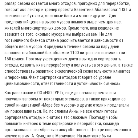
разгар сезона остается много отходов, пригодных для переработки,
говорит эко лектор и тренер проекта Валентина Абалмасова: "ПЭТ и
стеклянные бутылки, жестяные банки и многое другое... Для
предприятий цена на вывоз мусора намного выше, чем для нас,
жителей многоквартирных домов. Кроме того, наш кошелек не
зависит от того, сколько мусора мы выбрасываем. Но для
гостиничного бизнеса ставка рассчитывается в зависимости от
общего веса мусора. В среднем в течение сезона за пару дней
заполняется большой бак объемом 1100 литров, его выемки стоит
150 гривен. Поэтому учреждениям досуга выгодно сортировать
отходы, сдавать их на переработку и получать за это деньги, а также
способствовать развитию экологической сознательности клиентов
и персонала. Факт сортировки отходов говорит об уровне
цивилизованности, ответственности и устойчивости бизнеса».
Как рассказали в ОО «ЕКО ГУРТ», еще до начала проекта они
получали запросы от некоторых отельеров, а также приходили со
своей инициативой «Море без мусора» в другие отели и предлагали
им присоединиться. Но, по словам Анны, не все отели готовы
сортировать отходы и считают это сложным. Поэтому, чтобы
повысить интерес к теме сортировки и переработки, команда
организовала в октябре выставку «Re-more» в Центре современного
искусства им. А. Куинджи в Мариуполе. На выставке были