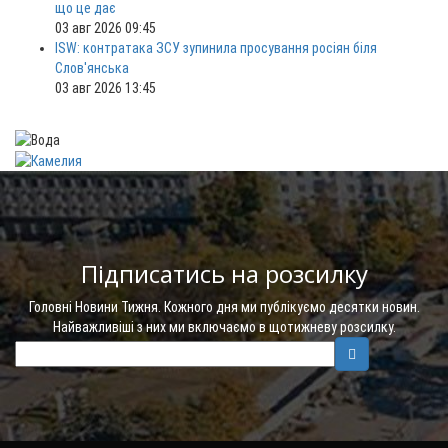
що це дає
03 авг 2026 09:45
ISW: контратака ЗСУ зупинила просування росіян біля
Слов'янська
03 авг 2026 13:45
Підписатись на розсилку
Головні Новини Тижня. Кожного дня ми публікуємо десятки новин.
Найважливіші з них ми включаємо в щотижневу розсилку.