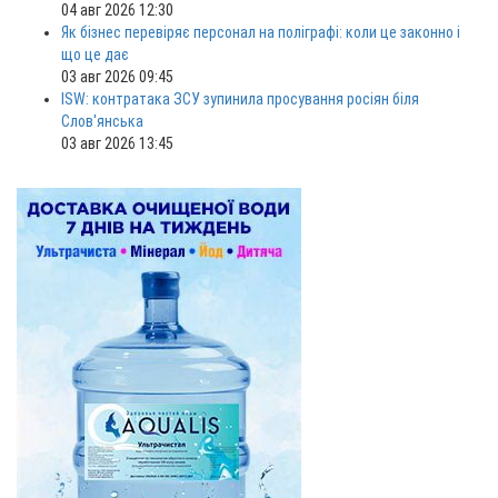
04 авг 2026 12:30
Як бізнес перевіряє персонал на поліграфі: коли це законно і
що це дає
03 авг 2026 09:45
ISW: контратака ЗСУ зупинила просування росіян біля
Слов'янська
03 авг 2026 13:45