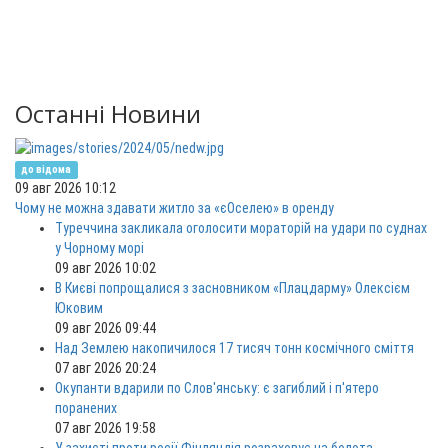
Останні Новини
до відома
09 авг 2026 10:12
Чому не можна здавати житло за «єОселею» в оренду
Туреччина закликала оголосити мораторій на удари по суднах
у Чорному морі
09 авг 2026 10:02
В Києві попрощалися з засновником «Плацдарму» Олексієм
Юковим
09 авг 2026 09:44
Над Землею накопичилося 17 тисяч тонн космічного сміття
07 авг 2026 20:24
Окупанти вдарили по Слов'янську: є загиблий і п'ятеро
поранених
07 авг 2026 19:58