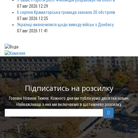
У захисті проти росії Фінляндія розраховує на болота
07 авг 2026 12:29
6 серпня Краматорська громада зазнала 20 обстрілів
07 авг 2026 12:25
Українці визначилися щодо виводу військ з Донбасу
07 авг 2026 11:41
Підписатись на розсилку
Головні Новини Тижня. Кожного дня ми публікуємо десятки новин.
Найважливіші з них ми включаємо в щотижневу розсилку.