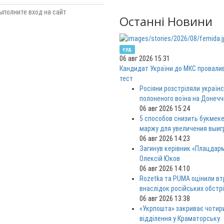
ыполните вход на сайт
Останні Новини
суд
06 авг 2026 15:31
Кандидат України до МКС провали
тест
Росіяни розстріляли україн
полоненого воїна на Донечч
06 авг 2026 15:24
5 способов снизить букмек
маржу для увеличения выи
06 авг 2026 14:23
Загинув керівник «Плацдар
Олексій Юков
06 авг 2026 14:10
Rozetka та PUMA оцінили вт
внаслідок російських обстрі
06 авг 2026 13:38
«Укрпошта» закриває чотир
відділення у Краматорську