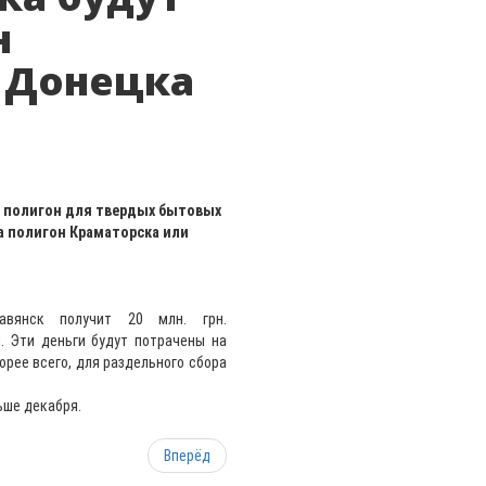
н
 Донецка
й полигон для твердых бытовых
на полигон Краматорска или
авянск получит 20 млн. грн.
. Эти деньги будут потрачены на
орее всего, для раздельного сбора
ьше декабря.
Вперёд