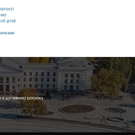
торської
кову
сіб дітей
 ринками
о в щотижневу розсилку.