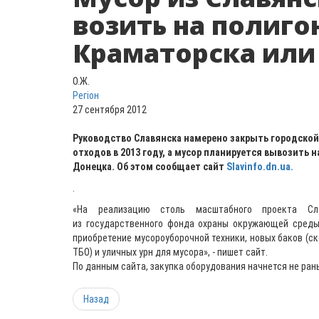
возить на полиго
Краматорска или
О.Ж.
Регіон
27 сентября 2012
Руководство Славянска намерено закрыть городско
отходов в 2013 году, а мусор планируется вывозить 
Донецка. Об этом сообщает сайт
Slavinfo.dn.ua.
.
«На реализацию столь масштабного проекта Сл
из государственного фонда охраны окружающей среды
приобретение мусороуборочной техники, новых баков (ск
ТБО) и уличных урн для мусора», - пишет сайт.
По данным сайта, закупка оборудования начнется не ран
Назад