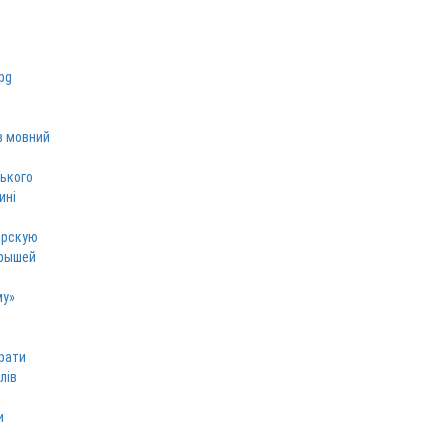
в мовний
ського
ині
ерскую
грышей
му»
рати
лів
и