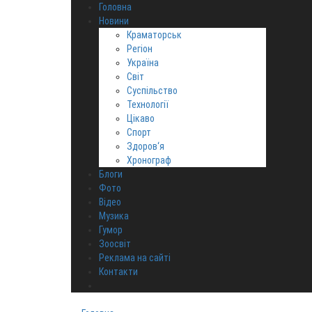
Головна
Новини
Краматорськ
Регіон
Україна
Світ
Суспільство
Технології
Цікаво
Спорт
Здоров‘я
Хронограф
Блоги
Фото
Відео
Музика
Гумор
Зоосвіт
Реклама на сайті
Контакти