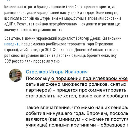
Колосальні втрати бригади визнали і російські пропагандисти, які
раніше анонсували «грандіозний наступ на Вугледар». Вони пишуть,
що після морпіхів на штурм тим же маршрутом відправили бойовиків
«ДНР». Результат вийшов передбачуваним – окупанти втратили ще
значну кількість штурмової піхоти.
Зрештою, відомий український журналіст і блогер Денис Казанський
наводить
повідомлення російського терориста Ігоря Стрєлкова
(Гіркіна), який пише, що ЗС РФ поклали в Донецькій області кілька
рот своєї штурмової піхоти та десятки одиниць бронетехніки, яку
ЗСУ розстріляли просто як у тирі.