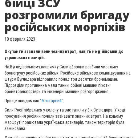
бійці ЗСУ
розгромили бригаду
російських морпіхів
10 февраля 2023
Окупанти зазнали величезних втрат, навіть не дійшовши до
українських позицій.
На Вугледарському напрямку Сили оборони розбили чисельну
бронегрупу російських військ. Російське військове командування на
штурм Вугледара відправило понад три десятки бронемашин.
Підрозділи противника мали танки, бойові машини піхоти,
бронетранспортери та інженерні машини розгородження.
Про це повідомляє
"Мілітарний".
Сили Росії зібралися у колону та виступили у бік Вугледара. У ході
просування росіяни почали зазнавати значних втрат. На їхньому
маршруті працювала українська артилерія, також територія була
замінована.
У ході бою російські військові втратили щонайменше 31 бронемашину