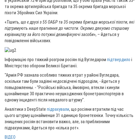
В українській 72-й бригаді розповіли, що у бою брала участь також 55-
та окрема артилерійська бригада та 35 окрема бригада морської
піхоти Збройних Сил України.
«
Тішить, що є друзі з 55 ОАБР та 35 окрема бригада морської піхоти, які
підтримують наше прагнення до чистоти. Окремо дякуємо старшому
керівництву за його потужні дезинфікуючі засоби
», – йдеться у
повідомленні військових.
Інформацію про тяжкий розгром росіян під Вугледаром
підтвердило
і
Міністерство оборони Великої Британії.
"Армія РФ зазнала особливо тяжких втрат у районі Вугледара,
оскільки там були задіяні недосвідчені підрозділи, - йдеться у
повыдомленны. - "Російські війська, ймовірно, втекли і кинули
щонайменше 30 практично неушкоджених бронетранспортерів в
одному інциденті після невдалого штурму".
Аналітики з DeepState
підрахували
, що росіяни втратили під час
цього штурму щонайменше 31 одиницю бронетехніки. Точну кількість
знищених росіян встановити важко, але, за приблизними
підрахунками, йдеться про «кілька рот».
ВІДЕО