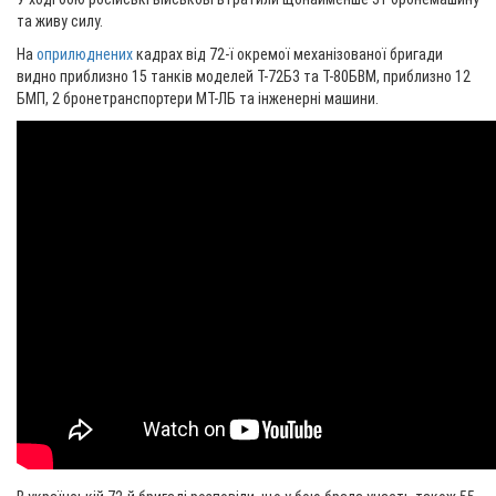
та живу силу.
На
оприлюднених
кадрах від 72-ї окремої механізованої бригади
видно приблизно 15 танків моделей Т-72Б3 та Т-80БВМ, приблизно 12
БМП, 2 бронетранспортери МТ-ЛБ та інженерні машини.