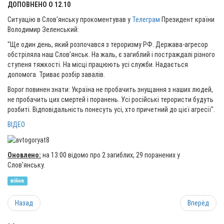
ДОПОВНЕНО О 12.10
Ситуацію в Слов'янську прокоментував у
Телеграм
Президент країни
Володимир Зеленський:
"Ще один день, який розпочався з тероризму РФ. Держава-агресор
обстріляла наш Слов’янськ. На жаль, є загиблий і постраждалі різного
ступеня тяжкості. На місці працюють усі служби. Надається
допомога. Триває розбір завалів.
Ворог повинен знати: Україна не пробачить знущання з наших людей,
не пробачить цих смертей і поранень. Усі російські терористи будуть
розбиті. Відповідальність понесуть усі, хто причетний до цієї агресії".
ВІДЕО
Оновлено:
на 13:00 відомо про 2 загиблих, 29 поранених у
Слов'янську.
війна
Назад
Вперёд