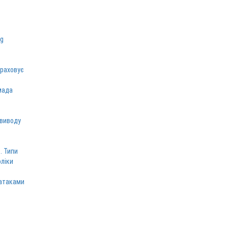
зраховує
мада
 виводу
. Типи
оліки
 атаками