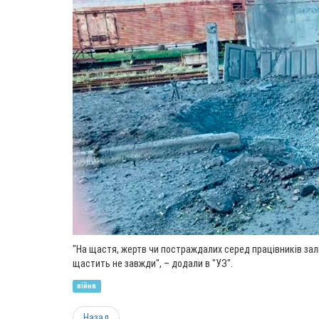
"На щастя, жертв чи постраждалих серед працівників залі
щастить не завжди", – додали в "УЗ".
війна
Назад