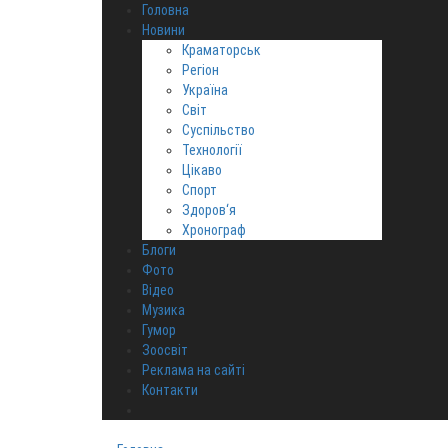
Головна
Новини
Краматорськ
Регіон
Україна
Світ
Суспільство
Технології
Цікаво
Спорт
Здоров‘я
Хронограф
Блоги
Фото
Відео
Музика
Гумор
Зоосвіт
Реклама на сайті
Контакти