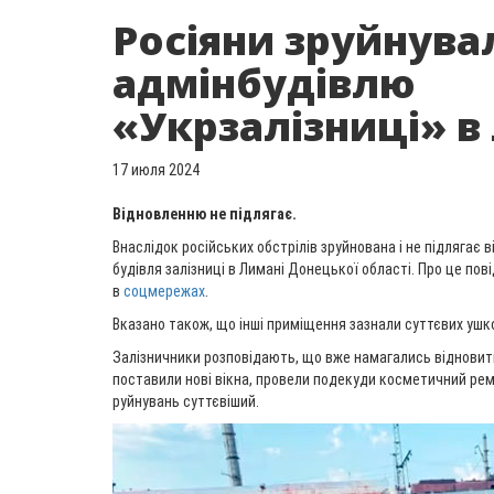
Росіяни зруйнува
адмінбудівлю
«Укрзалізниці» в
17 июля 2024
Відновленню не підлягає.
Внаслідок російських обстрілів зруйнована і не підлягає
будівля залізниці в Лимані Донецької області. Про це пов
в
соцмережах
.
Вказано також, що інші приміщення зазнали суттєвих уш
Залізничники розповідають, що вже намагались відновити 
поставили нові вікна, провели подекуди косметичний ре
руйнувань суттєвіший.