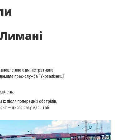
ли
 Лимані
 відновленню адміністративна
ідомляє прес-служба "Укрзалізниці"
коджень.
їх після попередніх обстрілів,
монт — цього разу масштаб