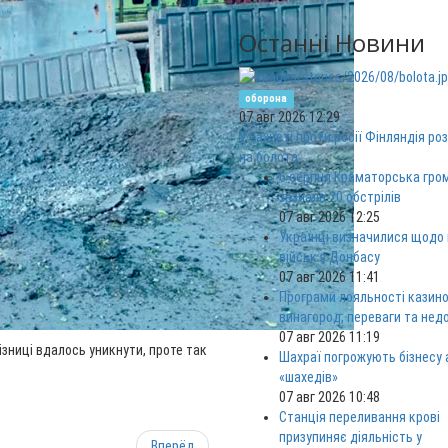
Останні Новини
оборона
07 авг 2026 12:29
У захисті проти росії Фінляндія ро
на болота
6 серпня Краматорська гро
зазнала 20 обстрілів
07 авг 2026 12:25
Українці визначилися щодо
військ з Донбасу
07 авг 2026 11:41
Програми лояльності казино
винагород, переваги та нед
07 авг 2026 11:19
зниці вдалось уникнути, проте так
Шахраї погрожують бізнесу
«шахедів»
07 авг 2026 10:48
Станція переливання крові
призупиняє діяльність у
Вперёд