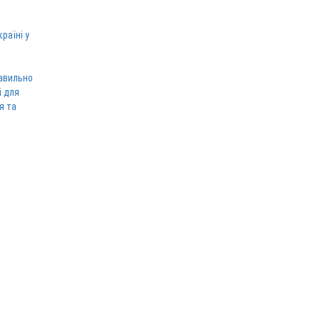
раїні у
равильно
і для
я та