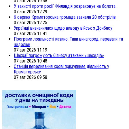
07 авг 2026 19:58
У захисті проти росії Фінляндія розраховує на болота
07 авг 2026 12:29
6 серпня Краматорська громада зазнала 20 обстрілів
07 авг 2026 12:25
Українці визначилися щодо виводу військ з Донбасу
07 авг 2026 11:41
Програми лояльності казино. Типи винагород, переваги та
недоліки
07 авг 2026 11:19
Шахраї погрожують бізнесу атаками «шахедів»
07 авг 2026 10:48
Станція переливання крові призупиняє діяльність у
Краматорську
07 авг 2026 09:58