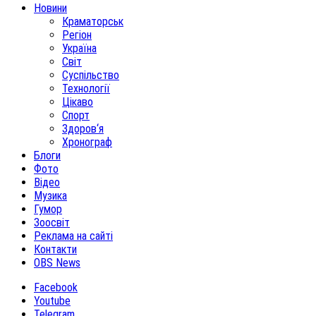
Новини
Краматорськ
Регіон
Україна
Світ
Суспільство
Технології
Цікаво
Спорт
Здоров‘я
Хронограф
Блоги
Фото
Відео
Музика
Гумор
Зоосвіт
Реклама на сайті
Контакти
OBS News
Facebook
Youtube
Telegram