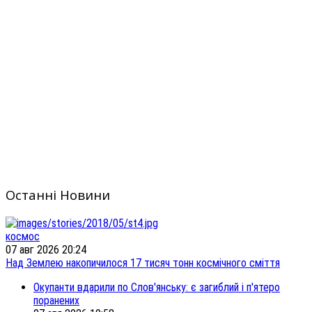
Останні Новини
космос
07 авг 2026 20:24
Над Землею накопичилося 17 тисяч тонн космічного сміття
Окупанти вдарили по Слов'янську: є загиблий і п'ятеро
поранених