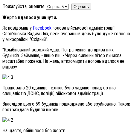
Пожалуйста, оцените
Жертв вдалося уникнути.
Як повідомив у
Facebook
голова військової адміністрації
Слов'янська Вадим Лях, весь вчорашній день було дуже голосно
у мікрорайоні "Східний".
"Комбінований ворожий удар. Потрапляння до приватних
будинків. Займання, - пише він. - Через сильний вітер виникла
масштабна пожежа. На жаль, втихомирити вогонь вдалося не
відразу.
Працювало 20 одиниць техніки, було задіяно понад сотню
спеціалістів ДСНС, поліції, військової адміністрації.
Внаслідок цього 59 будинків пошкоджено або зруйновано. Також
постраждала будівля школи.
На щастя, обійшлося без жертв.