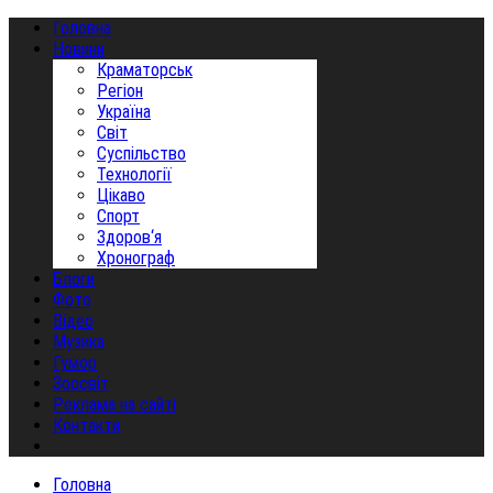
Головна
Новини
Краматорськ
Регіон
Україна
Світ
Суспільство
Технології
Цікаво
Спорт
Здоров‘я
Хронограф
Блоги
Фото
Відео
Музика
Гумор
Зоосвіт
Реклама на сайті
Контакти
Головна