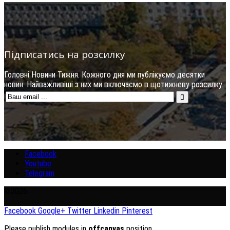
Підписатись на розсилку
Головні Новини Тижня. Кожного дня ми публікуємо десятки
новин. Найважливіші з них ми включаємо в щотижневу розсилку.
Facebook
Youtube
Telegram
©2026
Facebook
Google+
Twitter
Linkedin
Pinterest
Please publish modules in
offcanvas
position.