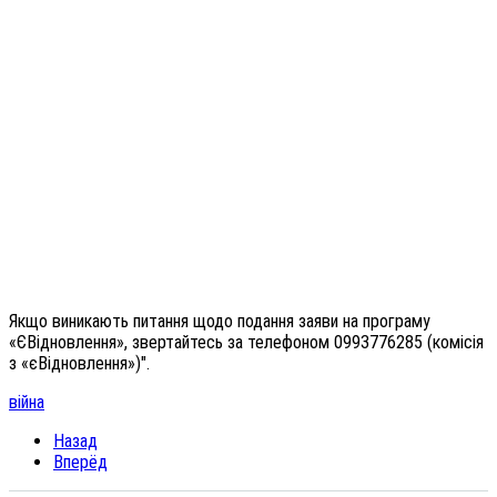
Якщо виникають питання щодо подання заяви на програму
«ЄВідновлення», звертайтесь за телефоном 0993776285 (комісія
з «єВідновлення»)".
війна
Назад
Вперёд