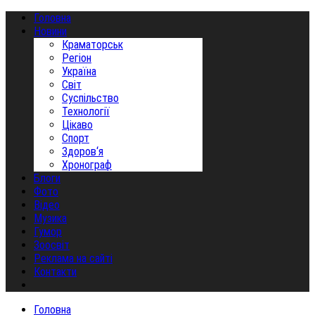
Головна
Новини
Краматорськ
Регіон
Україна
Світ
Суспільство
Технології
Цікаво
Спорт
Здоров‘я
Хронограф
Блоги
Фото
Відео
Музика
Гумор
Зоосвіт
Реклама на сайті
Контакти
Головна