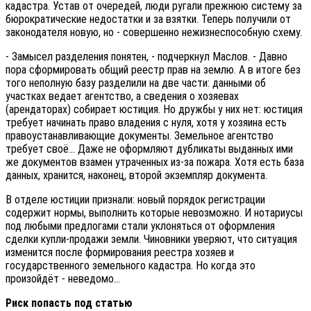
кадастра. Устав от очередей, люди ругали прежнюю систему за
бюрократические недостатки и за взятки. Теперь получили от
законодателя новую, но - совершенно нежизнеспособную схему.
- Замысел разделения понятен, - подчеркнул Маслов. - Давно
пора сформировать общий реестр прав на землю. А в итоге без
того неполную базу разделили на две части: данными об
участках ведает агентство, а сведения о хозяевах
(арендаторах) собирает юстиция. Но дружбы у них нет: юстиция
требует начинать право владения с нуля, хотя у хозяина есть
правоустанавливающие документы. Земельное агентство
требует своё... Даже не оформляют дубликаты выданных ими
же документов взамен утраченных из-за пожара. Хотя есть база
данных, хранится, наконец, второй экземпляр документа.
В отделе юстиции признали: новый порядок регистрации
содержит нормы, выполнить которые невозможно. И нотариусы
под любыми предлогами стали уклоняться от оформления
сделки купли-продажи земли. Чиновники уверяют, что ситуация
изменится после формирования реестра хозяев и
государственного земельного кадастра. Но когда это
произойдёт - неведомо...
Риск попасть под статью