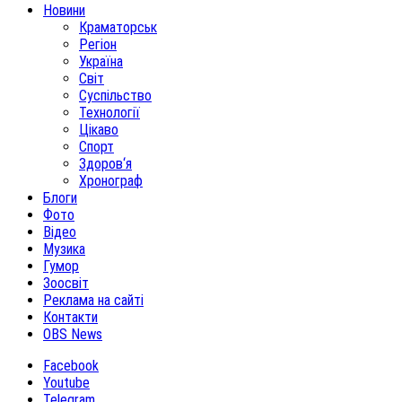
Новини
Краматорськ
Регіон
Україна
Світ
Суспільство
Технології
Цікаво
Спорт
Здоров‘я
Хронограф
Блоги
Фото
Відео
Музика
Гумор
Зоосвіт
Реклама на сайті
Контакти
OBS News
Facebook
Youtube
Telegram