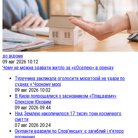
до відома
09 авг 2026 10:12
Чому не можна здавати житло за «єОселею» в оренду
Туреччина закликала оголосити мораторій на удари по
суднах у Чорному морі
09 авг 2026 10:02
В Києві попрощалися з засновником «Плацдарму»
Олексієм Юковим
09 авг 2026 09:44
Над Землею накопичилося 17 тисяч тонн космічного
сміття
07 авг 2026 20:24
Окупанти вдарили по Слов'янську: є загиблий і п'ятеро
поранених