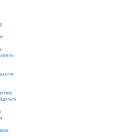
ми
ь
луги по-
лькістю
астину
 йдеться
у
ка
вдали