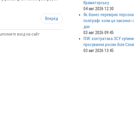
Краматорську
04 авг 2026 12:30
Як бізнес перевіряє персона
Вперёд
поліграфі: коли це законно і
дає
03 авг 2026 09:45
ыполните вход на сайт
ISW: контратака ЗСУ зупини
просування росіян біля Сло
03 авг 2026 13:45