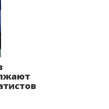
в
олжают
атистов