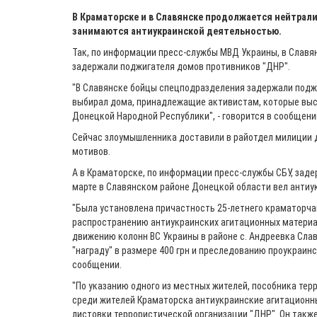
В Краматорске и в Славянске продолжается нейтрал
занимаются антиукраинской деятельностью.
Так, по информации пресс-службы МВД Украины, в
Славян
задержали поджигателя домов противников "ДНР".
"В Славянске бойцы спецподразделения задержали под
выбирал дома, принадлежащие активистам, которые вы
Донецкой Народной Республики", - говорится в сообщени
Сейчас злоумышленника доставили в райотдел милиции 
мотивов.
А в Краматорске, по информации пресс-службы СБУ,
заде
марте в Славянском районе Донецкой области вел анти
"Была установлена причастность 25-летнего краматорчан
распространению антиукраинских агитационных материа
движению колонн ВС Украины в районе с. Андреевка Слав
"награду" в размере 400 грн и преследованию проукраинск
сообщении.
"По указанию одного из местных жителей, пособника тер
среди жителей Краматорска антиукраинские агитационны
листовки террористической организации "ДНР". Он такж