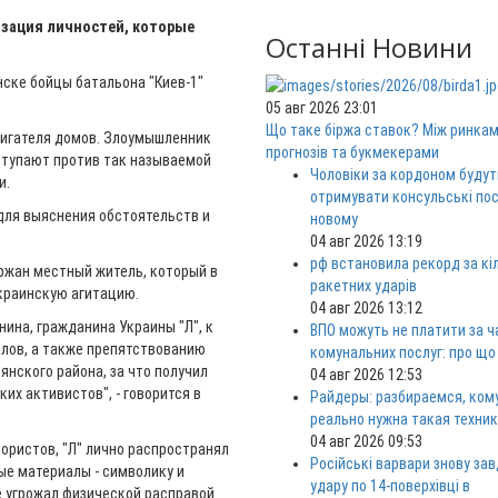
изация личностей, которые
Останні Новини
ске бойцы батальона "Киев-1"
05 авг 2026 23:01
Що таке біржа ставок? Між ринка
жигателя домов. Злоумышленник
прогнозів та букмекерами
ступают против так называемой
Чоловіки за кордоном будут
и.
отримувати консульські пос
для выяснения обстоятельств и
новому
04 авг 2026 13:19
рф встановила рекорд за кі
ржан местный житель, который в
ракетних ударів
украинскую агитацию.
04 авг 2026 13:12
ина, гражданина Украины "Л", к
ВПО можуть не платити за ч
лов, а также препятствованию
комунальних послуг: про що
янского района, за что получил
04 авг 2026 12:53
их активистов", - говорится в
Райдеры: разбираемся, ком
реально нужна такая техни
04 авг 2026 09:53
рористов, "Л" лично распространял
Російські варвари знову за
е материалы - символику и
удару по 14-поверхівці в
е угрожал физической расправой