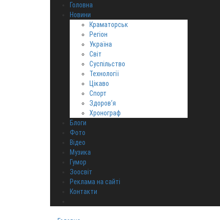
Головна
Новини
Краматорськ
Регіон
Україна
Світ
Суспільство
Технології
Цікаво
Спорт
Здоров‘я
Хронограф
Блоги
Фото
Відео
Музика
Гумор
Зоосвіт
Реклама на сайті
Контакти