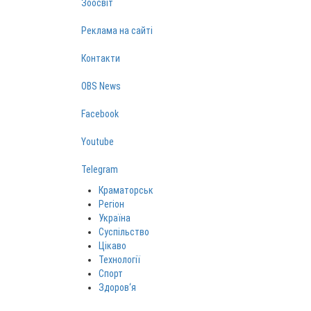
Зоосвіт
Реклама на сайті
Контакти
OBS News
Facebook
Youtube
Telegram
Краматорськ
Регіон
Україна
Суспільство
Цікаво
Технології
Спорт
Здоров‘я