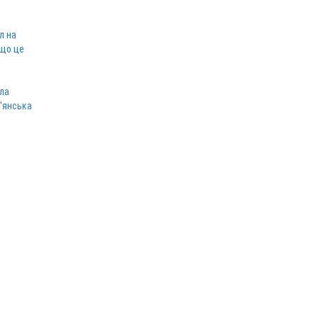
л на
 що це
ла
в'янська