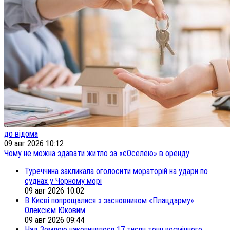
до відома
09 авг 2026 10:12
Чому не можна здавати житло за «єОселею» в оренду
Туреччина закликала оголосити мораторій на удари по
суднах у Чорному морі
09 авг 2026 10:02
В Києві попрощалися з засновником «Плацдарму»
Олексієм Юковим
09 авг 2026 09:44
Над Землею накопичилося 17 тисяч тонн космічного