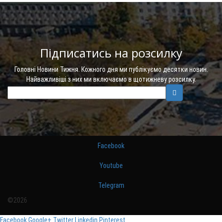
Підписатись на розсилку
Головні Новини Тижня. Кожного дня ми публікуємо десятки новин.
Найважливіші з них ми включаємо в щотижневу розсилку.
Facebook
Youtube
Telegram
©2026
Facebook
Google+
Twitter
Linkedin
Pinterest