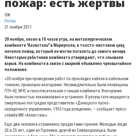
пожар: есть жертвы
ОЖ
Регіон
21 ноября 2011
20 ноября, около в 10 часов утра, на металлургическом
комбинате "Азовсталь" в Мариуполе, в толсто-листовом цеху,
начался пожар, который не могли погасить до самого вечера.
Некоторые работники комбината утверждают, что слышали
взрыв. На комбинате в связи с аварией объявлено чрезвычайное
положение.
«20 ноября при проведении работ по прокладке кабеля в кабельном
тоннеле, произошло возгорание. Незамедлительно были оповещены
ГПЧ-42, МЧС и газоспасательная станция комбината. Возгорание
было полностью локализовано и устранено. В результате инцидента
смертельно пострадал представитель «Донецкого пуско-
наладочного управления», 1953 года рождения», – сообщает пресс-
служба МК «Азовсталь».
Еще два человека отравились продуктами горения. Молодые люди
26 и 25 лет, один из Горловки, другой из Северодонецка, были