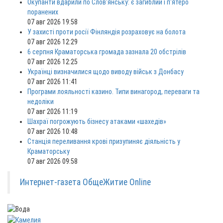
Окупанти вдарили по Слов'янську: є загиблий і п'ятеро
поранених
07 авг 2026 19:58
У захисті проти росії Фінляндія розраховує на болота
07 авг 2026 12:29
6 серпня Краматорська громада зазнала 20 обстрілів
07 авг 2026 12:25
Українці визначилися щодо виводу військ з Донбасу
07 авг 2026 11:41
Програми лояльності казино. Типи винагород, переваги та
недоліки
07 авг 2026 11:19
Шахраї погрожують бізнесу атаками «шахедів»
07 авг 2026 10:48
Станція переливання крові призупиняє діяльність у
Краматорську
07 авг 2026 09:58
Интернет-газета ОбщеЖитие Online