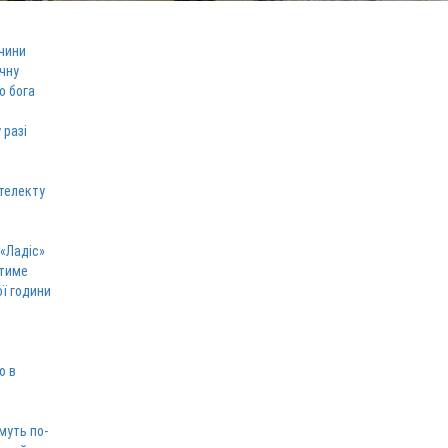
чини
ічну
о бога
 разі
телекту
 «Ладіс»
атиме
ої години
ю в
муть по-