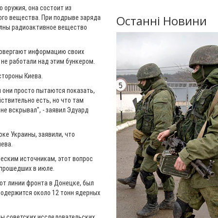
о оружия, она состоит из
Останні Новини
ого вещества. При подрыве заряда
волны радиоактивное вещество
ровергают информацию своих
 не работали над этим бункером.
стороны Киева.
 они просто пытаются показать,
ствительно есть, но что там
 не вскрывал", - заявил Эдуард
ке Украины, заявили, что
иева.
ческим источникам, этот вопрос
 прошедших в июле.
от линии фронта в Донецке, был
 содержится около 12 тонн ядерных
ды советских исследовательских