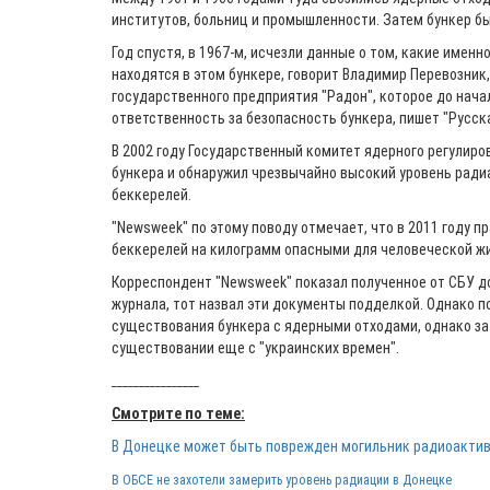
институтов, больниц и промышленности. Затем бункер бы
Год спустя, в 1967-м, исчезли данные о том, какие имен
находятся в этом бункере, говорит Владимир Перевозник
государственного предприятия "Радон", которое до нача
ответственность за безопасность бункера, пишет "Русска
В 2002 году Государственный комитет ядерного регулир
бункера и обнаружил чрезвычайно высокий уровень радиац
беккерелей.
"Newsweek" по этому поводу отмечает, что в 2011 году п
беккерелей на килограмм опасными для человеческой жи
Корреспондент "Newsweek" показал полученное от СБУ д
журнала, тот назвал эти документы подделкой. Однако п
существования бункера с ядерными отходами, однако зате
существовании еще с "украинских времен".
________________
Смотрите по теме:
В Донецке может быть поврежден могильник радиоакти
В ОБСЕ не захотели замерить уровень радиации в Донецке