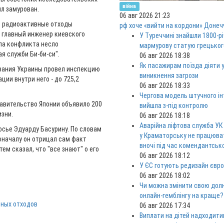
війна
л замурован.
06 авг 2026 21:23
но радиоактивные отходы
рф хоче «вийти на кордони» Донеч
, главный инженер киевского
У Туреччині знайшли 1800-р
ла конфликта несло
мармурову статую грецьког
я служби Би-би-си".
06 авг 2026 18:38
Як пасажирам поїзда діяти у
ования Украины провел инспекцию
виникнення загрози
ии внутри него - до 725,2
06 авг 2026 18:33
Чергова модель штучного ін
равительство Японии объявило 200
вийшла з-під контролю
зни.
06 авг 2026 18:18
Аварійна ліфтова служба УК
осье Эдуарду Басурину. По словам
у Краматорську не працюв
оначалу он отрицал сам факт
вночі під час комендантськ
м сказал, что "все знают" о его
06 авг 2026 18:12
У ЄС готують редизайн євро
06 авг 2026 18:02
Чи можна змінити свою дол
онлайн-гемблінгу на краще?
вных отходов
06 авг 2026 17:34
Виплати на дітей надходити