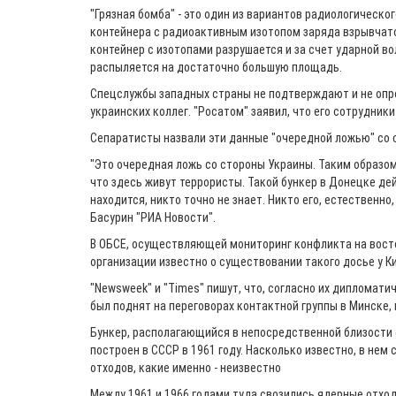
"Грязная бомба" - это один из вариантов радиологическог
контейнера с радиоактивным изотопом заряда взрывчат
контейнер с изотопами разрушается и за счет ударной 
распыляется на достаточно большую площадь.
Спецслужбы западных страны не подтверждают и не оп
украинских коллег. "Росатом" заявил, что его сотрудники
Сепаратисты назвали эти данные "очередной ложью" со 
"Это очередная ложь со стороны Украины. Таким образом
что здесь живут террористы. Такой бункер в Донецке дей
находится, никто точно не знает. Никто его, естественно,
Басурин "РИА Новости".
В ОБСЕ, осуществляющей мониторинг конфликта на восто
организации известно о существовании такого досье у К
"Newsweek" и "Times" пишут, что, согласно их дипломати
был поднят на переговорах контактной группы в Минске,
Бункер, располагающийся в непосредственной близости 
построен в СССР в 1961 году. Насколько известно, в нем
отходов, какие именно - неизвестно
Между 1961 и 1966 годами туда свозились ядерные отхо