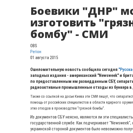
Боевики "ДНР" м
изготовить "гряз
бомбу" - СМИ
OBS
Регіон
01 августа 2015
Ошеломительную новость сообщила сегодня
"Русска
западных издания - американский "Newsweek" и брита
по предоставленным им разведданным СБУ, сепарат
радиоактивные промышленные отходы из бункера в 
Также со ссылкой на досье Киева эти СМИ пишут, что сепарати
помощь от российских специалистов в области ядерного оружи
этих отходов в производстве "грязной бомбы".
Из документов СБУ неясно, являются ли эти специалист
государственной службе. Как подчеркивает "Newsweek"
украинской стороной документов было невозможно полу