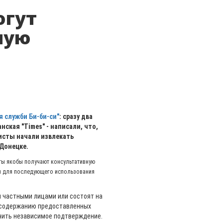
огут
ную
я служби Би-би-си"
: сразу два
нская "Times" - написали, что,
исты начали извлекать
Донецке.
сты якобы получают консультативную
я для последующего использования
ы частными лицами или состоят на
, содержанию предоставленных
чить независимое подтверждение.