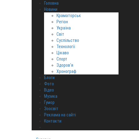
Головна
Новини
Краматорськ
Регіон
Україна
Світ
Суспільство
Технології
Цікаво
Спорт
Здоров‘я
Хронограф
Блоги
Фото
Відео
Музика
Гумор
Зоосвіт
Реклама на сайті
Контакти