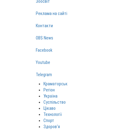
Зоосвіт
Реклама на сайті
Контакти
OBS News
Facebook
Youtube
Telegram
Краматорськ
Регіон
Україна
Суспільство
Цікаво
Технології
Спорт
Здоров‘я