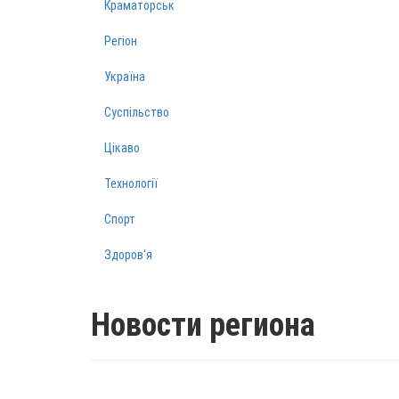
Краматорськ
Регіон
Україна
Суспільство
Цікаво
Технології
Спорт
Здоров‘я
Новости региона