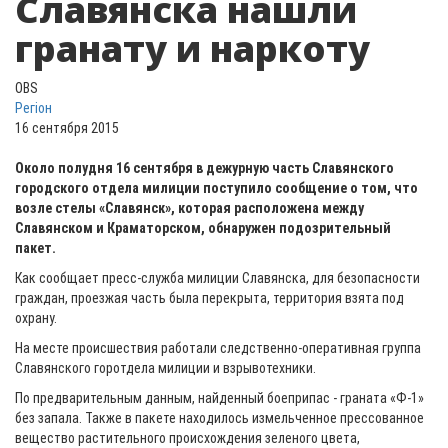
Славянска нашли
гранату и наркоту
OBS
Регіон
16 сентября 2015
Около полудня 16 сентября в дежурную часть Славянского
городского отдела милиции поступило сообщение о том, что
возле стелы «Славянск», которая расположена между
Славянском и Краматорском, обнаружен подозрительный
пакет.
Как сообщает пресс-служба милиции Славянска, д
ля безопасности
граждан, проезжая часть была перекрыта, территория взята под
охрану.
На месте происшествия работали следственно-оперативная группа
Славянского горотдела милиции и взрывотехники.
По предварительным данным, найденный боеприпас - граната «Ф-1»
без запала. Также в пакете находилось измельченное прессованное
вещество растительного происхождения зеленого цвета,