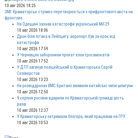
10 авг 2026 18:25
ЗМІ: Краматорськ стрімко перетворюється з прифронтового міста на
фронтове
На Одещині зазнав катастрофи український МіГ-29
10 авг 2026 18:06
Дрон біля літака в Лейпцигу: аеропорт був за крок від
катастрофи
10 авг 2026 17:59
У Чернівцях заборонили прокат електросамокатів
10 авг 2026 17:52
У ДТП загинув поліцейський із Краматорська Сергій
Селіверстов
10 авг 2026 13:23
На розвіддронах ВМС Британії виявили китайські чипи-шпигуни
10 авг 2026 12:50
9 серпня росіяни вдарили по Краматорській громаді шість
разів
10 авг 2026 12:37
У Краматорську затримали блогера, який працював на ГРУ
10 авг 2026 10:53