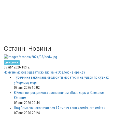
Останні Новини
до відома
09 авг 2026 10:12
Чому не можна здавати житло за «єОселею» в оренду
Туреччина закликала оголосити мораторій на удари по суднах
у Чорному морі
09 авг 2026 10:02
В Києві попрощалися з засновником «Плацдарму» Олексієм
Юковим
09 авг 2026 09:44
Над Землею накопичилося 17 тисяч тонн космічного сміття
07 авг 2026 20:24