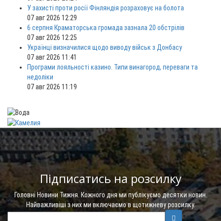
У захисті проти росії Фінляндія розраховує на болота
07 авг 2026 12:29
6 серпня Краматорська громада зазнала 20 обстрілів
07 авг 2026 12:25
Українці визначилися щодо виводу військ з Донбасу
07 авг 2026 11:41
Програми лояльності казино. Типи винагород, переваги та
недоліки
07 авг 2026 11:19
Підписатись на розсилку
Головні Новини Тижня. Кожного дня ми публікуємо десятки новин.
Найважливіші з них ми включаємо в щотижневу розсилку.