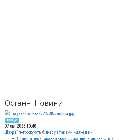
Останні Новини
явище
07 авг 2026 10:48
Шахраї погрожують бізнесу атаками «шахедів»
Станція переливання крові призупиняє діяльність у