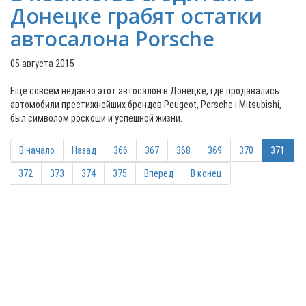
Донецке грабят остатки
автосалона Porsche
05 августа 2015
Еще совсем недавно этот автосалон в Донецке, где продавались
автомобили престижнейших брендов Peugeot, Porsche і Mitsubishi,
был символом роскоши и успешной жизни.
В начало
Назад
366
367
368
369
370
371
372
373
374
375
Вперёд
В конец