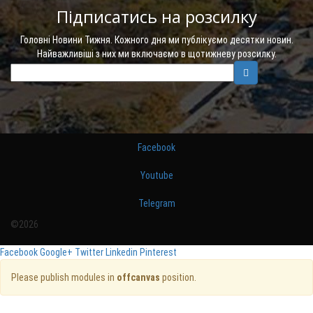
Підписатись на розсилку
Головні Новини Тижня. Кожного дня ми публікуємо десятки новин.
Найважливіші з них ми включаємо в щотижневу розсилку.
Facebook
Youtube
Telegram
©2026
Facebook
Google+
Twitter
Linkedin
Pinterest
Please publish modules in
offcanvas
position.