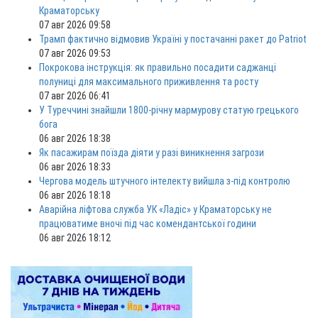
Краматорську
07 авг 2026 09:58
Трамп фактично відмовив Україні у постачанні ракет до Patriot
07 авг 2026 09:53
Покрокова інструкція: як правильно посадити саджанці
полуниці для максимального приживлення та росту
07 авг 2026 06:41
У Туреччині знайшли 1800-річну мармурову статую грецького
бога
06 авг 2026 18:38
Як пасажирам поїзда діяти у разі виникнення загрози
06 авг 2026 18:33
Чергова модель штучного інтелекту вийшла з-під контролю
06 авг 2026 18:18
Аварійна ліфтова служба УК «Ладіс» у Краматорську не
працюватиме вночі під час комендантської години
06 авг 2026 18:12