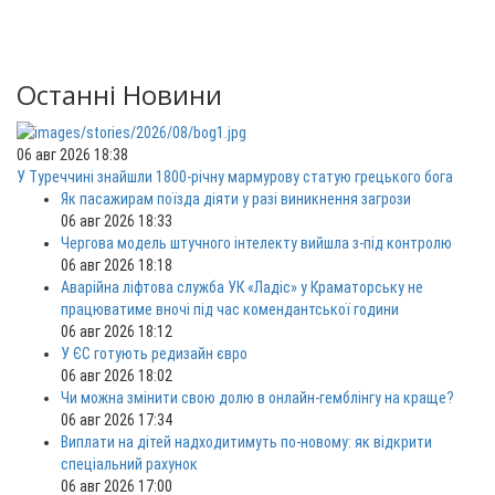
Останні Новини
06 авг 2026 18:38
У Туреччині знайшли 1800-річну мармурову статую грецького бога
Як пасажирам поїзда діяти у разі виникнення загрози
06 авг 2026 18:33
Чергова модель штучного інтелекту вийшла з-під контролю
06 авг 2026 18:18
Аварійна ліфтова служба УК «Ладіс» у Краматорську не
працюватиме вночі під час комендантської години
06 авг 2026 18:12
У ЄС готують редизайн євро
06 авг 2026 18:02
Чи можна змінити свою долю в онлайн-гемблінгу на краще?
06 авг 2026 17:34
Виплати на дітей надходитимуть по-новому: як відкрити
спеціальний рахунок
06 авг 2026 17:00