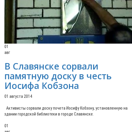
01
авг
В Славянске сорвали
памятную доску в честь
Иосифа Кобзона
01 августа 2014
Активисты сорвали доску почета Иосифу Кобзону, установленную на
здании городской библиотеки в городе Славянске.
01
авг