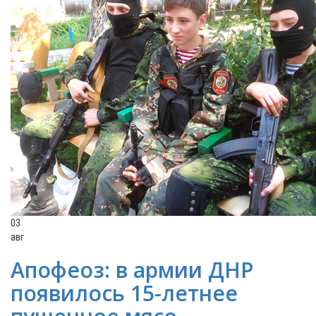
03
авг
Апофеоз: в армии ДНР
появилось 15-летнее