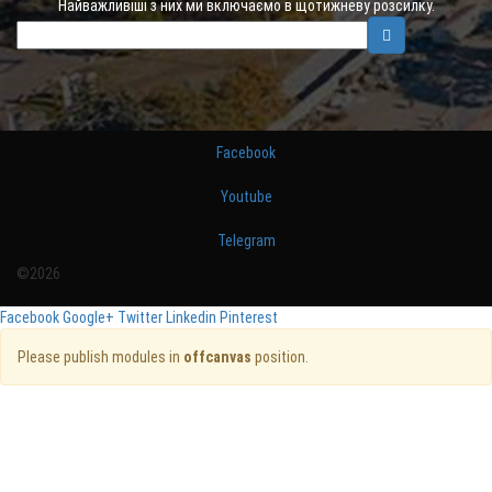
Найважливіші з них ми включаємо в щотижневу розсилку.
Facebook
Youtube
Telegram
©2026
Facebook
Google+
Twitter
Linkedin
Pinterest
Please publish modules in
offcanvas
position.