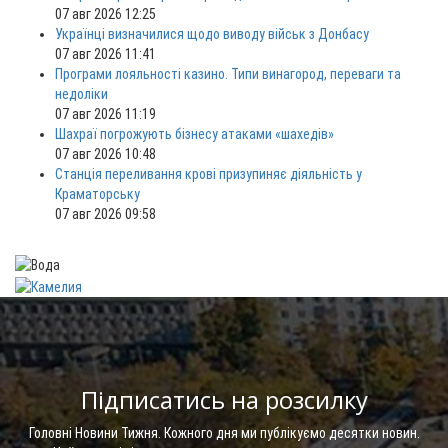
07 авг 2026 12:25
Українці визначилися щодо виводу військ з Донбасу
07 авг 2026 11:41
Програми лояльності казино. Типи винагород, переваги та
недоліки
07 авг 2026 11:19
Шахраї погрожують бізнесу атаками «шахедів»
07 авг 2026 10:48
Станція переливання крові призупиняє діяльність у
Краматорську
07 авг 2026 09:58
Підписатись на розсилку
Головні Новини Тижня. Кожного дня ми публікуємо десятки новин.