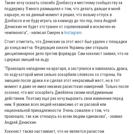
Также хочу сказать спасибо Донбассу и местному сообществу за
поддержку. Я много размышлял о том, что делать дальше в моей
карьере, но на данный момент я решил, что возьму отпуск в
Донбассе и не буду играть за команду до тех пор, пока Андрей
Денискин не будет отстранен от соревнований и исключен из
чемпионата", - написал Смерек в
Instagram
.
Стоит отметить, что Денискин за этот жест был удален с площадки
до конца матча. Федерация хоккея Украины уже открыла
дисциплинарное дело против форварда. Сам хоккеист заявил, что не
сдержал эмоций на льду
"Произошло нападение на вратаря, я заступился и завязалась драка,
по ходу которой меня сильно оскорбили словесно со стороны. На
эмоциях после драки я и сделал этот некрасивый жест, но в тот
момент я даже не имел никаких расистских намерений. Только после
осознал, что мог оскорбить Джейлена своим необдуманным
действием. Поэтому ещё раз хочу выразить свои извинения перед
ним. Я уважаю всех людей независимо от их расовой или
национальной принадлежности. Очень сожалею о том, что
произошло, так как отношусь ко всем людям одинаково", - заявил
Андрей Денискин.
Хоккеист также настаивает, что не является расистом.