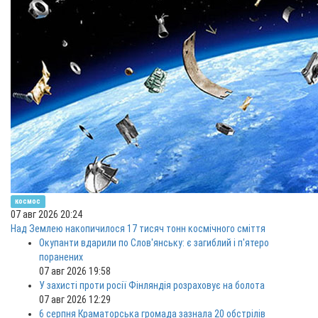
космос
07 авг 2026 20:24
Над Землею накопичилося 17 тисяч тонн космічного сміття
Окупанти вдарили по Слов'янську: є загиблий і п'ятеро
поранених
07 авг 2026 19:58
У захисті проти росії Фінляндія розраховує на болота
07 авг 2026 12:29
6 серпня Краматорська громада зазнала 20 обстрілів